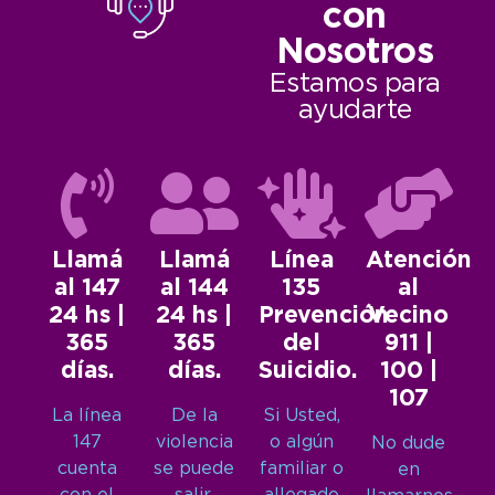
con
Nosotros
Estamos para
ayudarte
Llamá
Llamá
Línea
Atención
al 147
al 144
135
al
24 hs |
24 hs |
Prevención
Vecino
365
365
del
911 |
días.
días.
Suicidio.
100 |
107
La línea
De la
Si Usted,
147
violencia
o algún
No dude
cuenta
se puede
familiar o
en