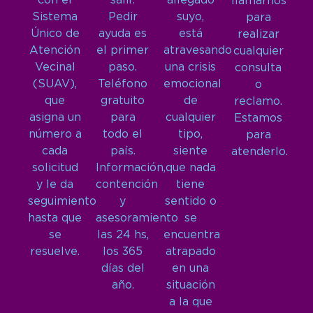
con el
salir.
allegado
llamarnos
Sistema
Pedir
suyo,
para
Único de
ayuda es
está
realizar
Atención
el primer
atravesando
cualquier
Vecinal
paso.
una crisis
consulta
(SUAV),
Teléfono
emocional
o
que
gratuito
de
reclamo.
asigna un
para
cualquier
Estamos
número a
todo el
tipo,
para
cada
país.
siente
atenderlo.
solicitud
Información,
que nada
y le da
contención
tiene
seguimiento
y
sentido o
hasta que
asesoramiento
se
se
las 24 hs,
encuentra
resuelve.
los 365
atrapado
días del
en una
año.
situación
a la que