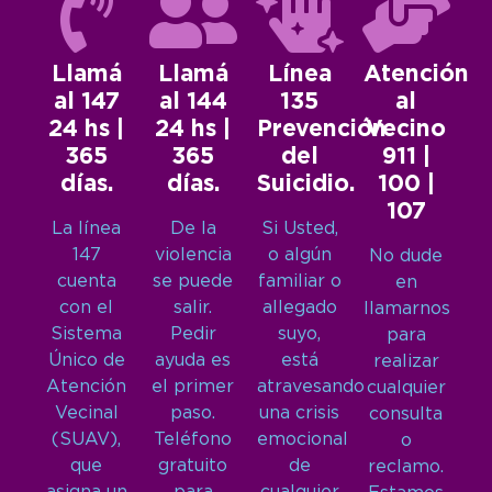
Llamá
Llamá
Línea
Atención
al 147
al 144
135
al
24 hs |
24 hs |
Prevención
Vecino
365
365
del
911 |
días.
días.
Suicidio.
100 |
107
La línea
De la
Si Usted,
147
violencia
o algún
No dude
cuenta
se puede
familiar o
en
con el
salir.
allegado
llamarnos
Sistema
Pedir
suyo,
para
Único de
ayuda es
está
realizar
Atención
el primer
atravesando
cualquier
Vecinal
paso.
una crisis
consulta
(SUAV),
Teléfono
emocional
o
que
gratuito
de
reclamo.