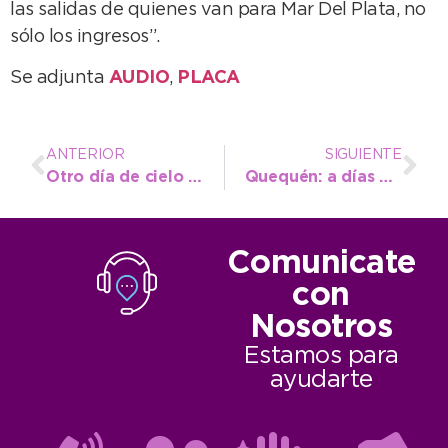
las salidas de quienes van para Mar Del Plata, no
sólo los ingresos”.
Se adjunta
AUDIO
,
PLACA
ANTERIOR
SIGUIENTE
Otro día de cielo despejado pero de frío intenso
Quequén: a días del aniversario, Amílcar brindó un informe de los trabajos en la ciudad
Comunicate
con
Nosotros
Estamos para
ayudarte