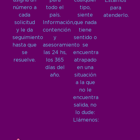
asigna un
para
cualquier
Estamos
número a
todo el
tipo,
para
cada
país.
siente
atenderlo.
solicitud
Información,
que nada
y le da
contención
tiene
seguimiento
y
sentido o
hasta que
asesoramiento
se
se
las 24 hs,
encuentra
resuelve.
los 365
atrapado
días del
en una
año.
situación
a la que
no le
encuentra
salida, no
lo dude:
Llámenos: