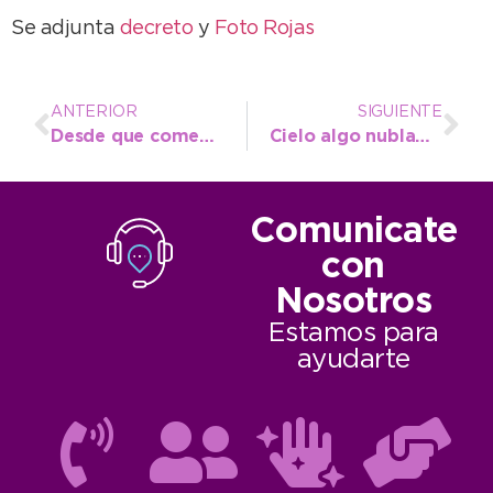
Se adjunta
decreto
y
Foto Rojas
ANTERIOR
SIGUIENTE
Desde que comenzó la cuarentena, se registraron más de 2000 infracciones
Cielo algo nublado, vientos del sur y máxima de 18° para hoy
Comunicate
con
Nosotros
Estamos para
ayudarte