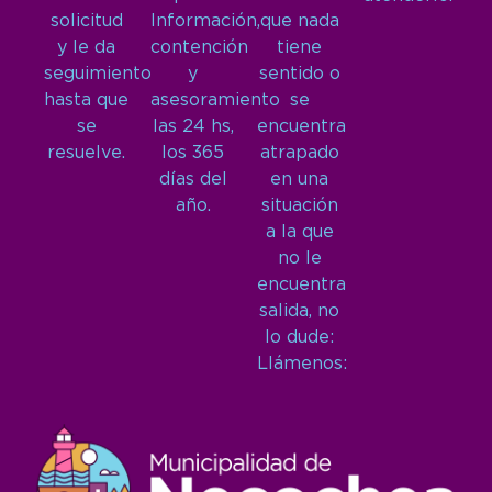
solicitud
Información,
que nada
y le da
contención
tiene
seguimiento
y
sentido o
hasta que
asesoramiento
se
se
las 24 hs,
encuentra
resuelve.
los 365
atrapado
días del
en una
año.
situación
a la que
no le
encuentra
salida, no
lo dude:
Llámenos: