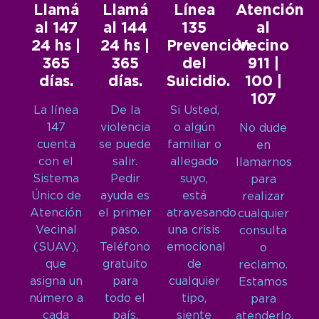
Llamá
Llamá
Línea
Atención
al 147
al 144
135
al
24 hs |
24 hs |
Prevención
Vecino
365
365
del
911 |
días.
días.
Suicidio.
100 |
107
La línea
De la
Si Usted,
147
violencia
o algún
No dude
cuenta
se puede
familiar o
en
con el
salir.
allegado
llamarnos
Sistema
Pedir
suyo,
para
Único de
ayuda es
está
realizar
Atención
el primer
atravesando
cualquier
Vecinal
paso.
una crisis
consulta
(SUAV),
Teléfono
emocional
o
que
gratuito
de
reclamo.
asigna un
para
cualquier
Estamos
número a
todo el
tipo,
para
cada
país.
siente
atenderlo.