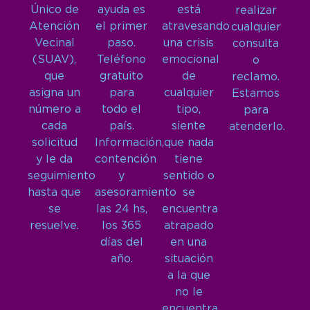
Único de
ayuda es
está
realizar
Atención
el primer
atravesando
cualquier
Vecinal
paso.
una crisis
consulta
(SUAV),
Teléfono
emocional
o
que
gratuito
de
reclamo.
asigna un
para
cualquier
Estamos
número a
todo el
tipo,
para
cada
país.
siente
atenderlo.
solicitud
Información,
que nada
y le da
contención
tiene
seguimiento
y
sentido o
hasta que
asesoramiento
se
se
las 24 hs,
encuentra
resuelve.
los 365
atrapado
días del
en una
año.
situación
a la que
no le
encuentra