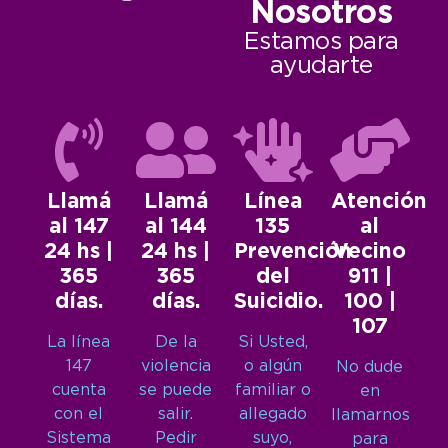
Nosotros
Estamos para
ayudarte
Llamá
Llamá
Línea
Atención
al 147
al 144
135
al
24 hs |
24 hs |
Prevención
Vecino
365
365
del
911 |
días.
días.
Suicidio.
100 |
107
La línea
De la
Si Usted,
147
violencia
o algún
No dude
cuenta
se puede
familiar o
en
con el
salir.
allegado
llamarnos
Sistema
Pedir
suyo,
para