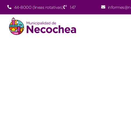
44-8000 (lineas rotativas)
147
informes@n