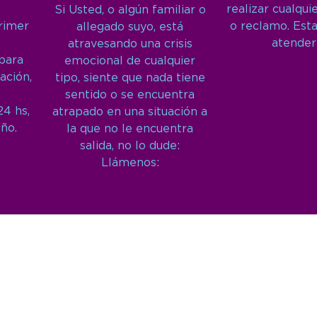
realizar cualqui
Si Usted, o algún familiar o
primer
o reclamo. Est
allegado suyo, está
atender
atravesando una crisis
 para
emocional de cualquier
ación,
tipo, siente que nada tiene
sentido o se encuentra
24 hs,
atrapado en una situación a
año.
la que no le encuentra
salida, no lo dude:
Llámenos: