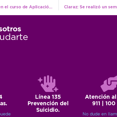
Juan N. Fernández: Exitosa convocatoria en el curso de Aplicación de Fitosanitarios
sotros
udarte
4
Línea 135
Atención al
as.
Prevención del
911 | 100
Suicidio.
puede
No dude en llam