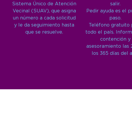
Sistema Único de Atención
salir.
Vecinal (SUAV), que asigna
Pedir ayuda es el 
un número a cada solicitud
paso.
y le da seguimiento hasta
Teléfono gratuito
que se resuelve.
todo el país. Inform
contención y
asesoramiento las 
los 365 días del 