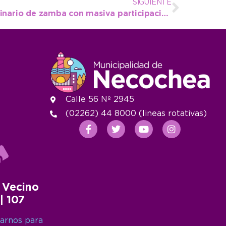
SIGUIENTE
Claraz: Se realizó un seminario de zamba con masiva participación regional
Calle 56 Nº 2945
(02262) 44 8000 (lineas rotativas)
 Vecino
 | 107
arnos para