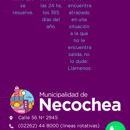
se
las 24 hs,
encuentra
resuelve.
los 365
atrapado
días del
en una
año.
situación
a la que
no le
encuentra
salida, no
lo dude:
Llámenos:
Calle 56 Nº 2945
(02262) 44 8000 (lineas rotativas)