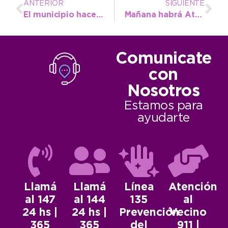
ANTERIOR
SIGUIENTE
El municipio hace limpieza de arena en el frente costero
Mañana habrá Atención al Vecino en el CIC del Barrio Norte
Comunicate
con
Nosotros
Estamos para
ayudarte
Llamá
Llamá
Línea
Atención
al 147
al 144
135
al
24 hs |
24 hs |
Prevención
Vecino
365
365
del
911 |