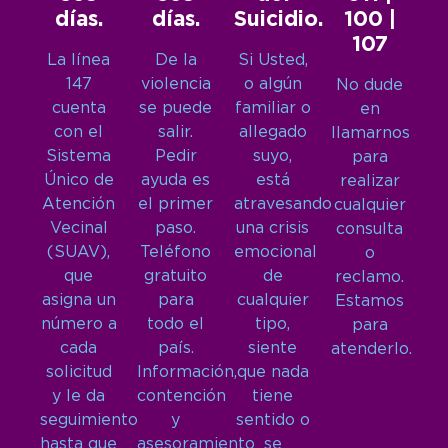
días.
días.
Suicidio.
100 |
107
La línea
De la
Si Usted,
147
violencia
o algún
No dude
cuenta
se puede
familiar o
en
con el
salir.
allegado
llamarnos
Sistema
Pedir
suyo,
para
Único de
ayuda es
está
realizar
Atención
el primer
atravesando
cualquier
Vecinal
paso.
una crisis
consulta
(SUAV),
Teléfono
emocional
o
que
gratuito
de
reclamo.
asigna un
para
cualquier
Estamos
número a
todo el
tipo,
para
cada
país.
siente
atenderlo.
solicitud
Información,
que nada
y le da
contención
tiene
seguimiento
y
sentido o
hasta que
asesoramiento
se