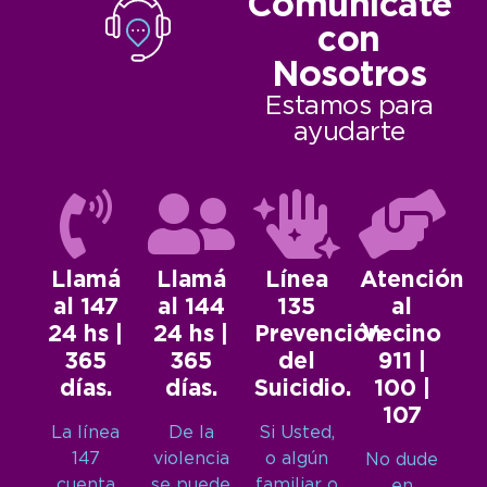
Comunicate
con
Nosotros
Estamos para
ayudarte
Llamá
Llamá
Línea
Atención
al 147
al 144
135
al
24 hs |
24 hs |
Prevención
Vecino
365
365
del
911 |
días.
días.
Suicidio.
100 |
107
La línea
De la
Si Usted,
147
violencia
o algún
No dude
cuenta
se puede
familiar o
en