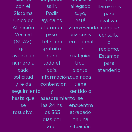
con el
salir.
allegado
llamarnos
Sistema
Pedir
suyo,
para
Único de
ayuda es
está
realizar
Atención
el primer
atravesando
cualquier
Vecinal
paso.
una crisis
consulta
(SUAV),
Teléfono
emocional
o
que
gratuito
de
reclamo.
asigna un
para
cualquier
Estamos
número a
todo el
tipo,
para
cada
país.
siente
atenderlo.
solicitud
Información,
que nada
y le da
contención
tiene
seguimiento
y
sentido o
hasta que
asesoramiento
se
se
las 24 hs,
encuentra
resuelve.
los 365
atrapado
días del
en una
año.
situación