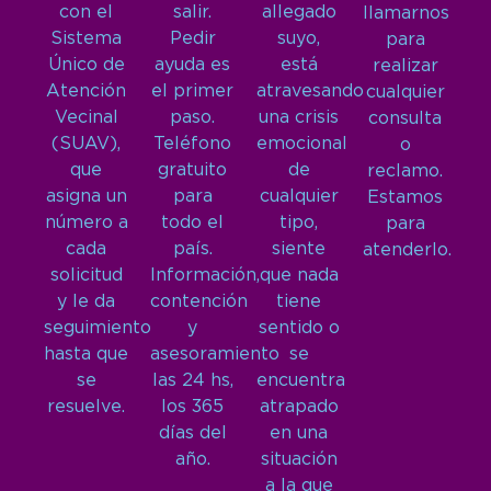
con el
salir.
allegado
llamarnos
Sistema
Pedir
suyo,
para
Único de
ayuda es
está
realizar
Atención
el primer
atravesando
cualquier
Vecinal
paso.
una crisis
consulta
(SUAV),
Teléfono
emocional
o
que
gratuito
de
reclamo.
asigna un
para
cualquier
Estamos
número a
todo el
tipo,
para
cada
país.
siente
atenderlo.
solicitud
Información,
que nada
y le da
contención
tiene
seguimiento
y
sentido o
hasta que
asesoramiento
se
se
las 24 hs,
encuentra
resuelve.
los 365
atrapado
días del
en una
año.
situación
a la que