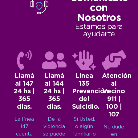
con
Nosotros
Estamos para
ayudarte
Llamá
Llamá
Línea
Atención
al 147
al 144
135
al
24 hs |
24 hs |
Prevención
Vecino
365
365
del
911 |
días.
días.
Suicidio.
100 |
107
La línea
De la
Si Usted,
147
violencia
o algún
No dude
cuenta
se puede
familiar o
en