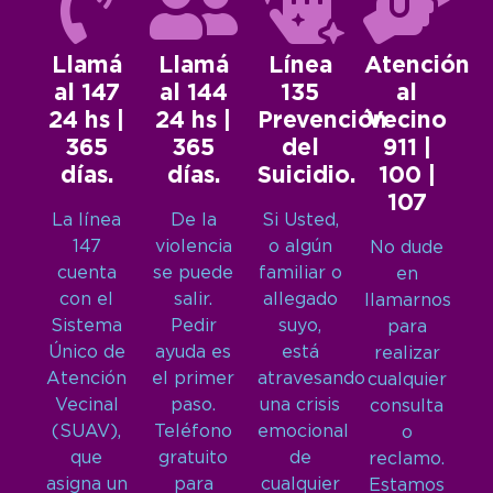
Llamá
Llamá
Línea
Atención
al 147
al 144
135
al
24 hs |
24 hs |
Prevención
Vecino
365
365
del
911 |
días.
días.
Suicidio.
100 |
107
La línea
De la
Si Usted,
147
violencia
o algún
No dude
cuenta
se puede
familiar o
en
con el
salir.
allegado
llamarnos
Sistema
Pedir
suyo,
para
Único de
ayuda es
está
realizar
Atención
el primer
atravesando
cualquier
Vecinal
paso.
una crisis
consulta
(SUAV),
Teléfono
emocional
o
que
gratuito
de
reclamo.
asigna un
para
cualquier
Estamos