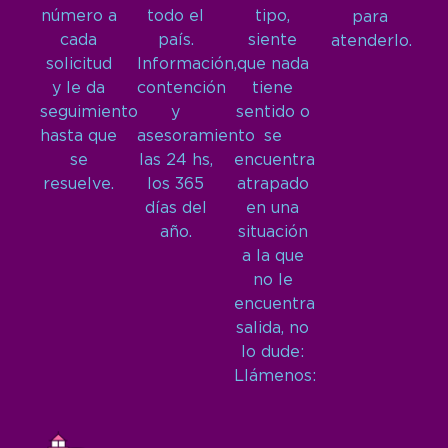
número a
todo el
tipo,
para
cada
país.
siente
atenderlo.
solicitud
Información,
que nada
y le da
contención
tiene
seguimiento
y
sentido o
hasta que
asesoramiento
se
se
las 24 hs,
encuentra
resuelve.
los 365
atrapado
días del
en una
año.
situación
a la que
no le
encuentra
salida, no
lo dude:
Llámenos: