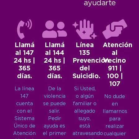
ayudarte
Llamá
Llamá
Línea
Atención
al 147
al 144
135
al
24 hs |
24 hs |
Prevención
Vecino
365
365
del
911 |
días.
días.
Suicidio.
100 |
107
La línea
De la
Si Usted,
147
violencia
o algún
No dude
cuenta
se puede
familiar o
en
con el
salir.
allegado
llamarnos
Sistema
Pedir
suyo,
para
Único de
ayuda es
está
realizar
Atención
el primer
atravesando
cualquier