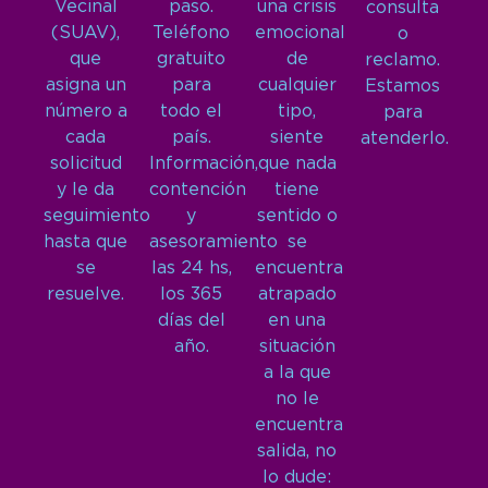
Vecinal
paso.
una crisis
consulta
(SUAV),
Teléfono
emocional
o
que
gratuito
de
reclamo.
asigna un
para
cualquier
Estamos
número a
todo el
tipo,
para
cada
país.
siente
atenderlo.
solicitud
Información,
que nada
y le da
contención
tiene
seguimiento
y
sentido o
hasta que
asesoramiento
se
se
las 24 hs,
encuentra
resuelve.
los 365
atrapado
días del
en una
año.
situación
a la que
no le
encuentra
salida, no
lo dude: