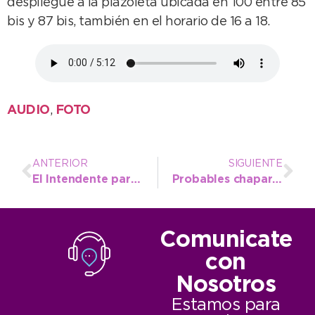
despliegue a la plazoleta ubicada en 100 entre 85
bis y 87 bis, también en el horario de 16 a 18.
AUDIO
,
FOTO
ANTERIOR
SIGUIENTE
El Intendente participó del acto por el 40° aniversario de la fundación del Ex Liceo Naval
Probables chaparrones para este lunes y mejor clima a partir del miércoles
Comunicate
con
Nosotros
Estamos para