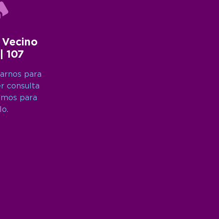
 Vecino
 | 107
arnos para
er consulta
amos para
lo.