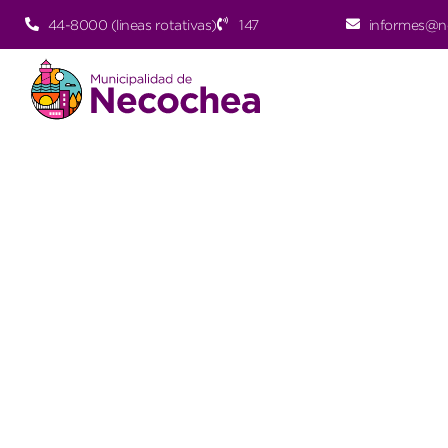
44-8000 (lineas rotativas)
147
informes@n