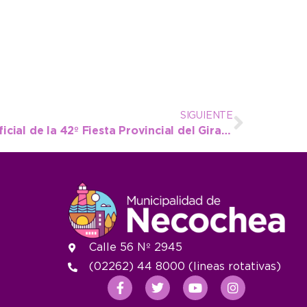
SIGUIENTE
Conocé el cronograma oficial de la 42º Fiesta Provincial del Girasol
Calle 56 Nº 2945
(02262) 44 8000 (lineas rotativas)