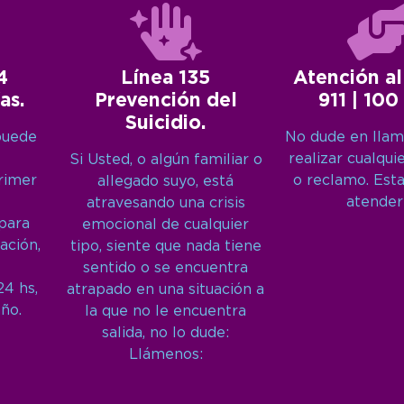
4
Línea 135
Atención al
as.
Prevención del
911 | 100
Suicidio.
puede
No dude en llam
realizar cualqui
Si Usted, o algún familiar o
primer
o reclamo. Est
allegado suyo, está
atender
atravesando una crisis
 para
emocional de cualquier
ación,
tipo, siente que nada tiene
sentido o se encuentra
24 hs,
atrapado en una situación a
año.
la que no le encuentra
salida, no lo dude:
Llámenos: