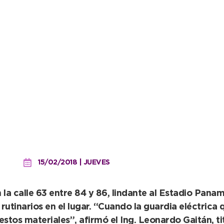
s de una empresa telefó
o 5
15/02/2018 | JUEVES
a calle 63 entre 84 y 86, lindante al Estadio Panam
 rutinarios en el lugar. “Cuando la guardia eléctrica
tos materiales”, afirmó el Ing. Leonardo Gaitán, tit