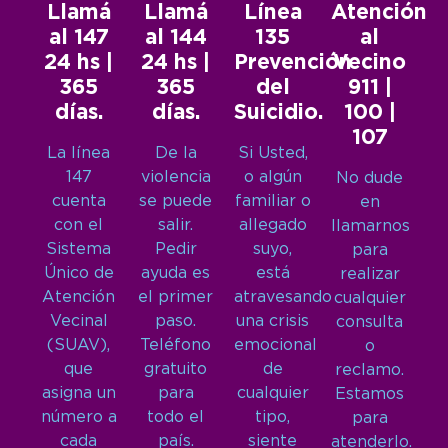
Llamá
Llamá
Línea
Atención
al 147
al 144
135
al
24 hs |
24 hs |
Prevención
Vecino
365
365
del
911 |
días.
días.
Suicidio.
100 |
107
La línea
De la
Si Usted,
147
violencia
o algún
No dude
cuenta
se puede
familiar o
en
con el
salir.
allegado
llamarnos
Sistema
Pedir
suyo,
para
Único de
ayuda es
está
realizar
Atención
el primer
atravesando
cualquier
Vecinal
paso.
una crisis
consulta
(SUAV),
Teléfono
emocional
o
que
gratuito
de
reclamo.
asigna un
para
cualquier
Estamos
número a
todo el
tipo,
para
cada
país.
siente
atenderlo.