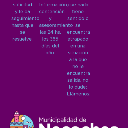
solicitud
Información,
que nada
y le da
contención
tiene
seguimiento
y
sentido o
hasta que
asesoramiento
se
se
las 24 hs,
encuentra
resuelve.
los 365
atrapado
días del
en una
año.
situación
a la que
no le
encuentra
salida, no
lo dude:
Llámenos: