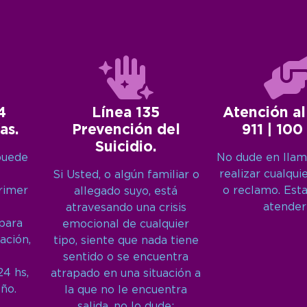
4
Línea 135
Atención al
as.
Prevención del
911 | 100
Suicidio.
puede
No dude en llam
realizar cualqui
Si Usted, o algún familiar o
primer
o reclamo. Est
allegado suyo, está
atender
atravesando una crisis
 para
emocional de cualquier
ación,
tipo, siente que nada tiene
sentido o se encuentra
24 hs,
atrapado en una situación a
año.
la que no le encuentra
salida, no lo dude: