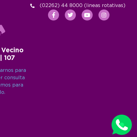
(02262) 44 8000 (lineas rotativas)
 Vecino
 | 107
arnos para
er consulta
amos para
lo.