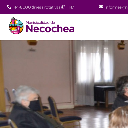
44-8000 (lineas rotativas)
147
informes@n