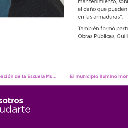
mantenimiento, sob
el daño que pueden p
en las armaduras”.
También formó parte
Obras Públicas, Guil
Con buenos resultados, finalizó la participación de la Escuela Municipal en el Cross Country
sotros
udarte