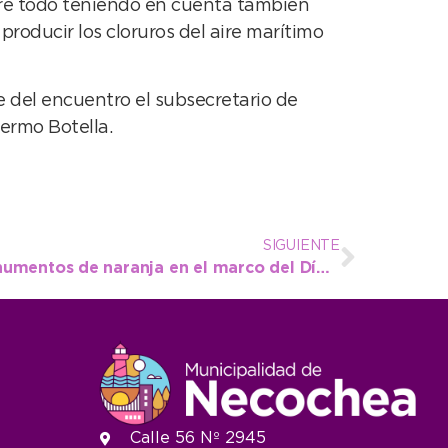
re todo teniendo en cuenta también
roducir los cloruros del aire marítimo
 del encuentro el subsecretario de
lermo Botella.
SIGUIENTE
El municipio iluminó monumentos de naranja en el marco del Día Nacional del TDAH
Calle 56 Nº 2945