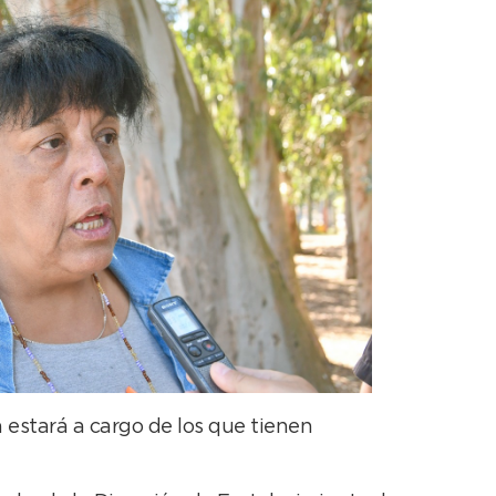
para
aumentar
o
disminuir
el
volumen.
 estará a cargo de los que tienen