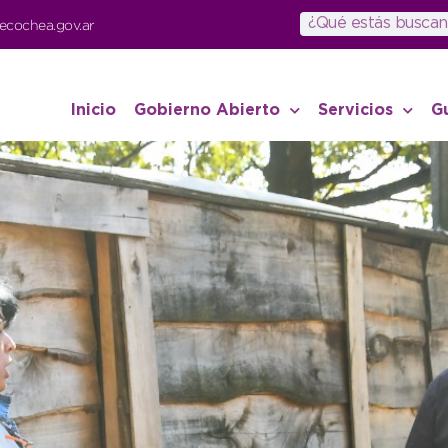
ecochea.gov.ar
Inicio
Gobierno Abierto
Servicios
G