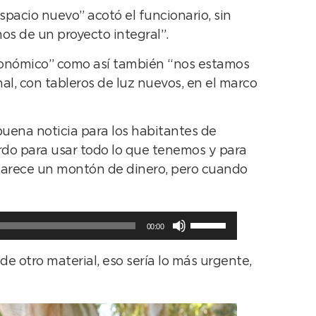
spacio nuevo” acotó el funcionario, sin
os de un proyecto integral”.
tronómico” como así también “nos estamos
al, con tableros de luz nuevos, en el marco
 buena noticia para los habitantes de
rdo para usar todo lo que tenemos y para
o parece un montón de dinero, pero cuando
Utiliza
00:00
las
teclas
e otro material, eso sería lo más urgente,
de
flecha
arriba/abajo