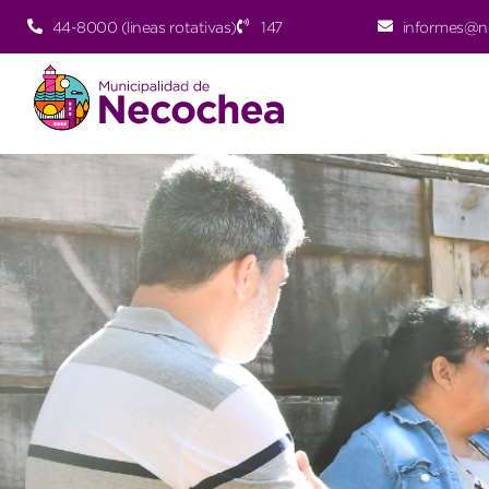
44-8000 (lineas rotativas)
147
informes@n