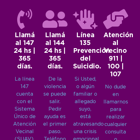
Llamá
Llamá
Línea
Atención
al 147
al 144
135
al
24 hs |
24 hs |
Prevención
Vecino
365
365
del
911 |
días.
días.
Suicidio.
100 |
107
La línea
De la
Si Usted,
147
violencia
o algún
No dude
cuenta
se puede
familiar o
en
con el
salir.
allegado
llamarnos
Sistema
Pedir
suyo,
para
Único de
ayuda es
está
realizar
Atención
el primer
atravesando
cualquier
Vecinal
paso.
una crisis
consulta
(SUAV),
Teléfono
emocional
o