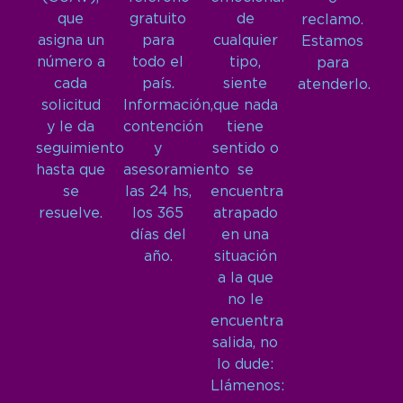
que
gratuito
de
reclamo.
asigna un
para
cualquier
Estamos
número a
todo el
tipo,
para
cada
país.
siente
atenderlo.
solicitud
Información,
que nada
y le da
contención
tiene
seguimiento
y
sentido o
hasta que
asesoramiento
se
se
las 24 hs,
encuentra
resuelve.
los 365
atrapado
días del
en una
año.
situación
a la que
no le
encuentra
salida, no
lo dude:
Llámenos: