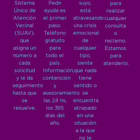
Sistema
Pedir
suyo,
para
Único de
ayuda es
está
realizar
Atención
el primer
atravesando
cualquier
Vecinal
paso.
una crisis
consulta
(SUAV),
Teléfono
emocional
o
que
gratuito
de
reclamo.
asigna un
para
cualquier
Estamos
número a
todo el
tipo,
para
cada
país.
siente
atenderlo.
solicitud
Información,
que nada
y le da
contención
tiene
seguimiento
y
sentido o
hasta que
asesoramiento
se
se
las 24 hs,
encuentra
resuelve.
los 365
atrapado
días del
en una
año.
situación
a la que
no le