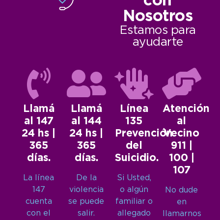
con
Nosotros
Estamos para
ayudarte
Llamá
Llamá
Línea
Atención
al 147
al 144
135
al
24 hs |
24 hs |
Prevención
Vecino
365
365
del
911 |
días.
días.
Suicidio.
100 |
107
La línea
De la
Si Usted,
147
violencia
o algún
No dude
cuenta
se puede
familiar o
en
con el
salir.
allegado
llamarnos