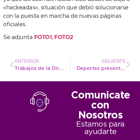
«hackeadas», situación que debió solucionarse
con la puesta en marcha de nuevas páginas
oficiales.
Se adjunta
FOTO1
,
FOTO2
ANTERIOR
SIGUIENTE
Trabajos de la Dirección Forestal en el Vivero municipal
Deportes presenta una generosa agenda de actividades gratuitas en la playa
Comunicate
con
Nosotros
Estamos para
ayudarte