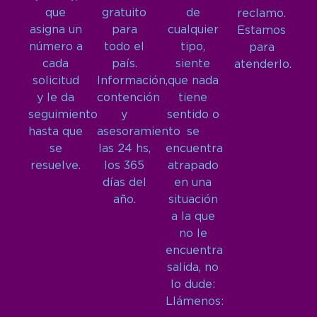
que
gratuito
de
reclamo.
asigna un
para
cualquier
Estamos
número a
todo el
tipo,
para
cada
país.
siente
atenderlo.
solicitud
Información,
que nada
y le da
contención
tiene
seguimiento
y
sentido o
hasta que
asesoramiento
se
se
las 24 hs,
encuentra
resuelve.
los 365
atrapado
días del
en una
año.
situación
a la que
no le
encuentra
salida, no
lo dude:
Llámenos: