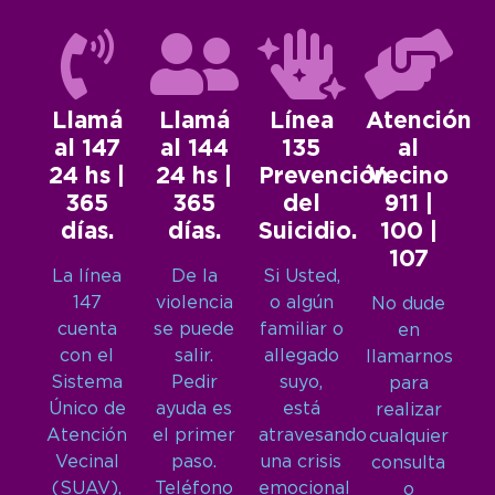
Llamá
Llamá
Línea
Atención
al 147
al 144
135
al
24 hs |
24 hs |
Prevención
Vecino
365
365
del
911 |
días.
días.
Suicidio.
100 |
107
La línea
De la
Si Usted,
147
violencia
o algún
No dude
cuenta
se puede
familiar o
en
con el
salir.
allegado
llamarnos
Sistema
Pedir
suyo,
para
Único de
ayuda es
está
realizar
Atención
el primer
atravesando
cualquier
Vecinal
paso.
una crisis
consulta
(SUAV),
Teléfono
emocional
o