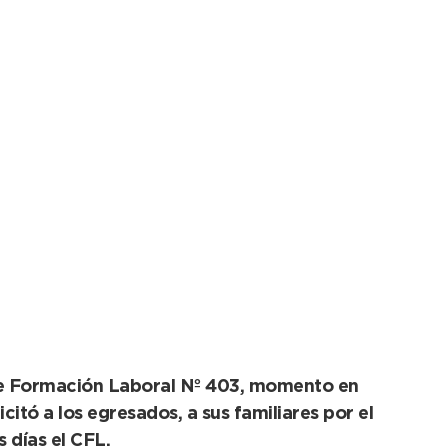
eño y un objetivo,
ente”
 de Formación Laboral Nº 403, momento en
itó a los egresados, a sus familiares por el
 días el CFL.