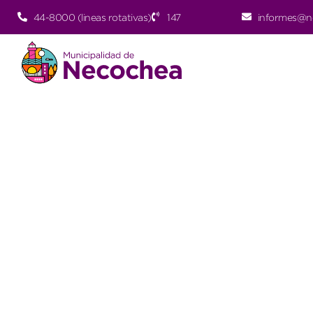
44-8000 (lineas rotativas)
147
informes@n