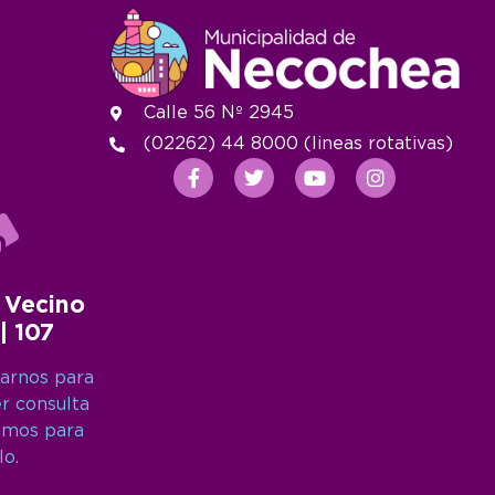
Calle 56 Nº 2945
(02262) 44 8000 (lineas rotativas)
 Vecino
 | 107
arnos para
er consulta
amos para
lo.