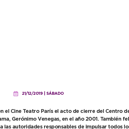
endo con una meta, un su
disposición como Intend
21/12/2019 | SÁBADO
 el Cine Teatro París el acto de cierre del Centro
rama, Gerónimo Venegas, en el año 2001. También felic
a las autoridades responsables de impulsar todos los