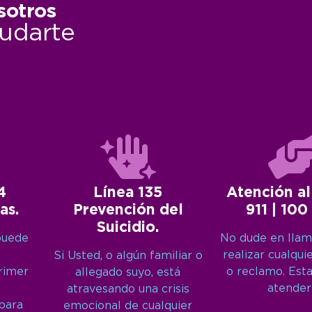
sotros
udarte
4
Línea 135
Atención al
as.
Prevención del
911 | 100
Suicidio.
puede
No dude en llam
realizar cualqui
Si Usted, o algún familiar o
primer
o reclamo. Est
allegado suyo, está
atender
atravesando una crisis
 para
emocional de cualquier