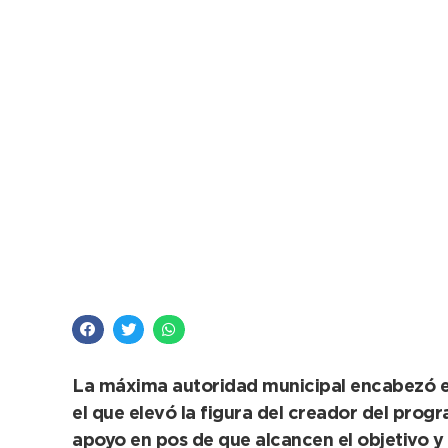
Rojas: “Están cumpli
así que me pongo a 
La máxima autoridad municipal encabezó en
el que elevó la figura del creador del prog
apoyo en pos de que alcancen el objetivo y 