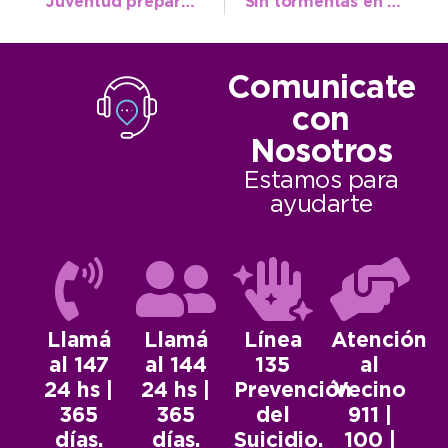
Juventud prepara otro vivo, esta vez junto a alumnos del Ikastola
Sin tormentas en el pronóstico del SMN, se vienen varios días de buen clima
Comunicate
con
Nosotros
Estamos para
ayudarte
Llamá
Llamá
Línea
Atención
al 147
al 144
135
al
24 hs |
24 hs |
Prevención
Vecino
365
365
del
911 |
días.
días.
Suicidio.
100 |