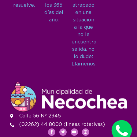
resuelve.
los 365
atrapado
días del
en una
año.
situación
a la que
no le
encuentra
salida, no
lo dude:
Llámenos:
Calle 56 Nº 2945
(02262) 44 8000 (lineas rotativas)