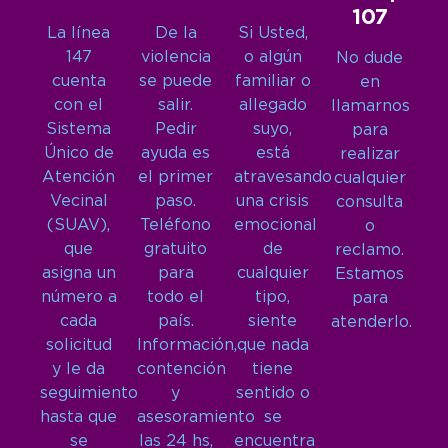
107
La línea
De la
Si Usted,
147
violencia
o algún
No dude
cuenta
se puede
familiar o
en
con el
salir.
allegado
llamarnos
Sistema
Pedir
suyo,
para
Único de
ayuda es
está
realizar
Atención
el primer
atravesando
cualquier
Vecinal
paso.
una crisis
consulta
(SUAV),
Teléfono
emocional
o
que
gratuito
de
reclamo.
asigna un
para
cualquier
Estamos
número a
todo el
tipo,
para
cada
país.
siente
atenderlo.
solicitud
Información,
que nada
y le da
contención
tiene
seguimiento
y
sentido o
hasta que
asesoramiento
se
se
las 24 hs,
encuentra