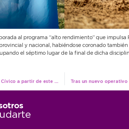
porada al programa “alto rendimiento” que impulsa 
 provincial y nacional, habiéndose coronado también
cupando el séptimo lugar de la final de dicha discip
Vuelve la atención al público en el Centro Cívico a partir de este lunes
sotros
udarte