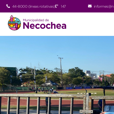
44-8000 (lineas rotativas)
147
informes@n