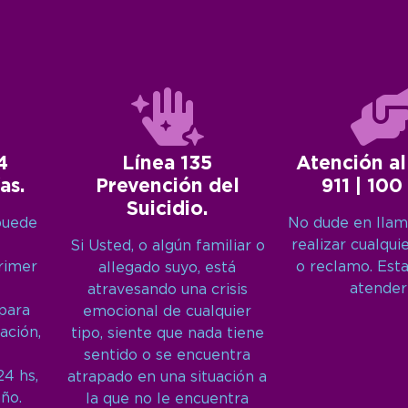
4
Línea 135
Atención al
as.
Prevención del
911 | 100
Suicidio.
puede
No dude en llam
realizar cualqui
Si Usted, o algún familiar o
primer
o reclamo. Est
allegado suyo, está
atender
atravesando una crisis
 para
emocional de cualquier
ación,
tipo, siente que nada tiene
sentido o se encuentra
24 hs,
atrapado en una situación a
año.
la que no le encuentra