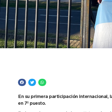
Rosario Coronel repr
Necochea en Paragu
En su primera participación internacional, l
en 7º puesto.