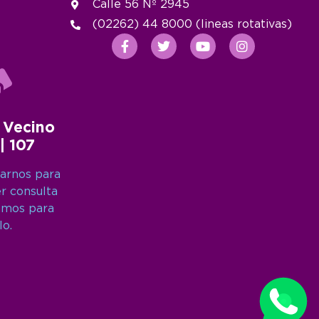
Calle 56 Nº 2945
(02262) 44 8000 (lineas rotativas)
 Vecino
 | 107
arnos para
er consulta
amos para
lo.