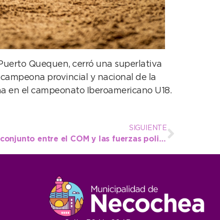
Puerto Quequen, cerró una superlativa
 campeona provincial y nacional de la
lina en el campeonato Iberoamericano U18.
SIGUIENTE
Tras un nuevo operativo conjunto entre el COM y las fuerzas policiales cayó una banda delictiva