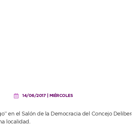
eves pasa por el HCD y vi
14/06/2017 | MIÉRCOLES
ango” en el Salón de la Democracia del Concejo Delib
na localidad.