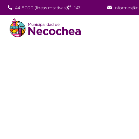
44-8000 (lineas rotativas)
147
informes@n