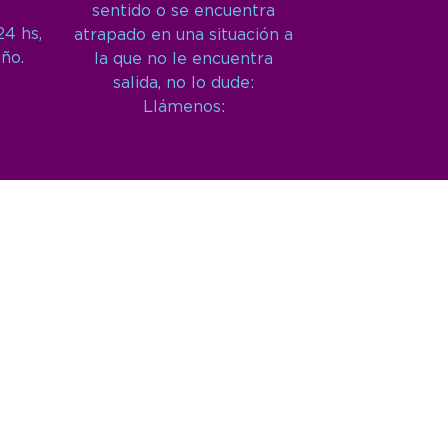
sentido o se encuentra
24 hs,
atrapado en una situación a
año.
la que no le encuentra
salida, no lo dude:
Llámenos: