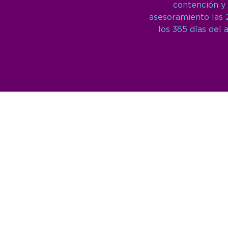
contención y
asesoramiento las 
los 365 días del 