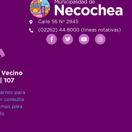
Calle 56 Nº 2945
(02262) 44 8000 (lineas rotativas)
 Vecino
 | 107
arnos para
er consulta
amos para
lo.