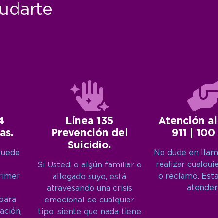
udarte
4
Línea 135
Atención al
as.
Prevención del
911 | 100
Suicidio.
puede
No dude en llam
realizar cualqui
Si Usted, o algún familiar o
primer
o reclamo. Est
allegado suyo, está
atender
atravesando una crisis
 para
emocional de cualquier
ación,
tipo, siente que nada tiene