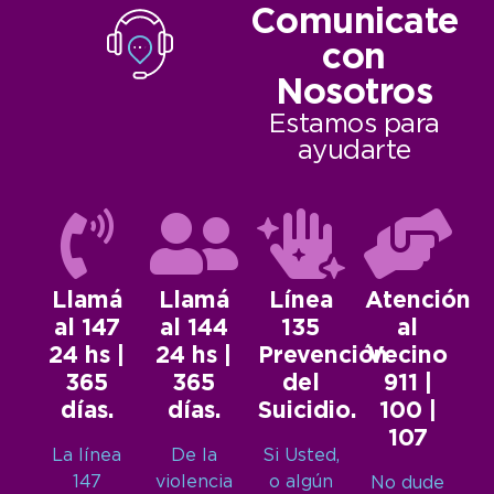
Comunicate
con
Nosotros
Estamos para
ayudarte
Llamá
Llamá
Línea
Atención
al 147
al 144
135
al
24 hs |
24 hs |
Prevención
Vecino
365
365
del
911 |
días.
días.
Suicidio.
100 |
107
La línea
De la
Si Usted,
147
violencia
o algún
No dude