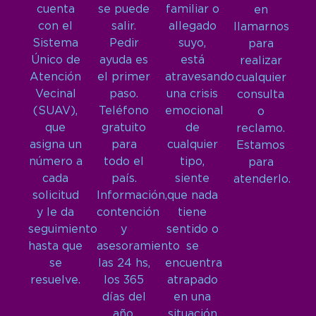
cuenta
se puede
familiar o
en
con el
salir.
allegado
llamarnos
Sistema
Pedir
suyo,
para
Único de
ayuda es
está
realizar
Atención
el primer
atravesando
cualquier
Vecinal
paso.
una crisis
consulta
(SUAV),
Teléfono
emocional
o
que
gratuito
de
reclamo.
asigna un
para
cualquier
Estamos
número a
todo el
tipo,
para
cada
país.
siente
atenderlo.
solicitud
Información,
que nada
y le da
contención
tiene
seguimiento
y
sentido o
hasta que
asesoramiento
se
se
las 24 hs,
encuentra
resuelve.
los 365
atrapado
días del
en una
año.
situación