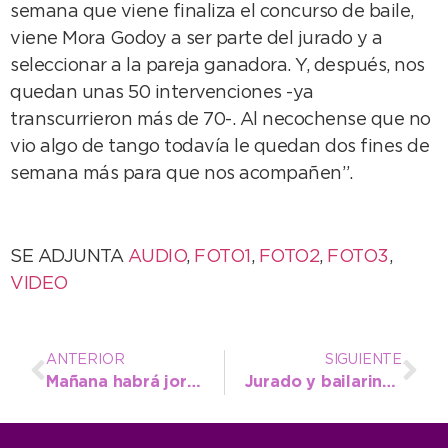
semana que viene finaliza el concurso de baile,
viene Mora Godoy a ser parte del jurado y a
seleccionar a la pareja ganadora. Y, después, nos
quedan unas 50 intervenciones -ya
transcurrieron más de 70-. Al necochense que no
vio algo de tango todavía le quedan dos fines de
semana más para que nos acompañen”.
SE ADJUNTA
AUDIO
,
FOTO1
,
FOTO2
,
FOTO3
,
VIDEO
ANTERIOR
SIGUIENTE
Mañana habrá jornada de inspección de transportes escolares
Jurado y bailarines destacaron la Ruta del Tango durante el campeonato de baile