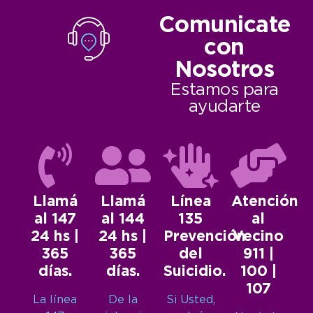
Comunicate
con
Nosotros
Estamos para
ayudarte
Llamá
Llamá
Línea
Atención
al 147
al 144
135
al
24 hs |
24 hs |
Prevención
Vecino
365
365
del
911 |
días.
días.
Suicidio.
100 |
107
La línea
De la
Si Usted,