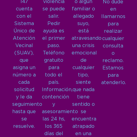
147
violencia
o algún
No dude
cuenta
se puede
familiar o
en
con el
salir.
allegado
llamarnos
Sistema
Pedir
suyo,
para
Único de
ayuda es
está
realizar
Atención
el primer
atravesando
cualquier
Vecinal
paso.
una crisis
consulta
(SUAV),
Teléfono
emocional
o
que
gratuito
de
reclamo.
asigna un
para
cualquier
Estamos
número a
todo el
tipo,
para
cada
país.
siente
atenderlo.
solicitud
Información,
que nada
y le da
contención
tiene
seguimiento
y
sentido o
hasta que
asesoramiento
se
se
las 24 hs,
encuentra
resuelve.
los 365
atrapado
días del
en una