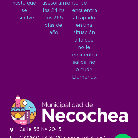
hasta que
asesoramiento
se
se
las 24 hs,
encuentra
resuelve.
los 365
atrapado
días del
en una
año.
situación
a la que
no le
encuentra
salida, no
lo dude:
Llámenos:
Calle 56 Nº 2945