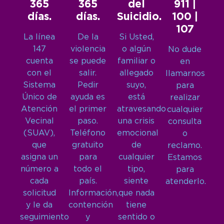
365
365
del
911 |
días.
días.
Suicidio.
100 |
107
La línea
De la
Si Usted,
147
violencia
o algún
No dude
cuenta
se puede
familiar o
en
con el
salir.
allegado
llamarnos
Sistema
Pedir
suyo,
para
Único de
ayuda es
está
realizar
Atención
el primer
atravesando
cualquier
Vecinal
paso.
una crisis
consulta
(SUAV),
Teléfono
emocional
o
que
gratuito
de
reclamo.
asigna un
para
cualquier
Estamos
número a
todo el
tipo,
para
cada
país.
siente
atenderlo.
solicitud
Información,
que nada
y le da
contención
tiene
seguimiento
y
sentido o