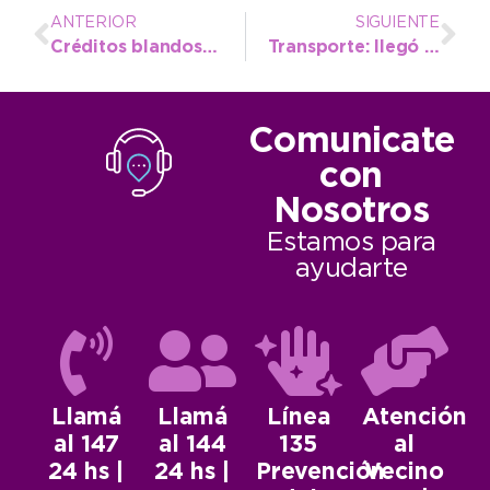
ANTERIOR
SIGUIENTE
Créditos blandos para fortalecer a las Pymes
Transporte: llegó el equipamiento para el nuevo sistema de boleto
Comunicate
con
Nosotros
Estamos para
ayudarte
Llamá
Llamá
Línea
Atención
al 147
al 144
135
al
24 hs |
24 hs |
Prevención
Vecino