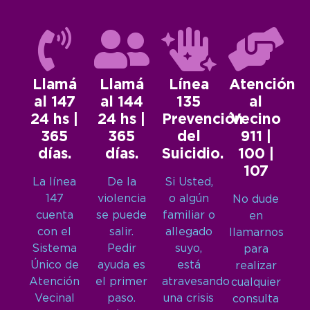
Llamá
Llamá
Línea
Atención
al 147
al 144
135
al
24 hs |
24 hs |
Prevención
Vecino
365
365
del
911 |
días.
días.
Suicidio.
100 |
107
La línea
De la
Si Usted,
147
violencia
o algún
No dude
cuenta
se puede
familiar o
en
con el
salir.
allegado
llamarnos
Sistema
Pedir
suyo,
para
Único de
ayuda es
está
realizar
Atención
el primer
atravesando
cualquier
Vecinal
paso.
una crisis
consulta