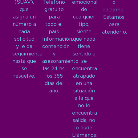
(SUAV),
Teléfono
emocional
o
que
gratuito
de
reclamo.
asigna un
para
cualquier
Estamos
número a
todo el
tipo,
para
cada
país.
siente
atenderlo.
solicitud
Información,
que nada
y le da
contención
tiene
seguimiento
y
sentido o
hasta que
asesoramiento
se
se
las 24 hs,
encuentra
resuelve.
los 365
atrapado
días del
en una
año.
situación
a la que
no le
encuentra
salida, no
lo dude:
Llámenos: