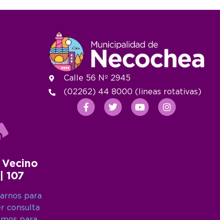
Calle 56 Nº 2945
(02262) 44 8000 (lineas rotativas)
 Vecino
 | 107
arnos para
er consulta
amos para