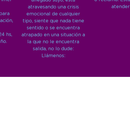
allegado suyo, está
atender
atravesando una crisis
 para
emocional de cualquier
ación,
tipo, siente que nada tiene
sentido o se encuentra
24 hs,
atrapado en una situación a
año.
la que no le encuentra
salida, no lo dude:
Llámenos: