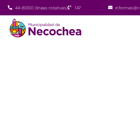
44-8000 (lineas rotativas)
147
informes@n