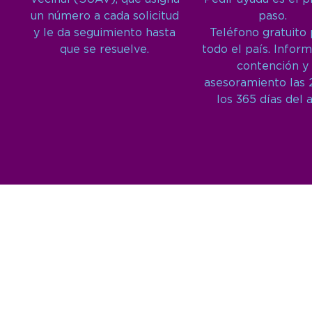
un número a cada solicitud
paso.
y le da seguimiento hasta
Teléfono gratuito
que se resuelve.
todo el país. Inform
contención y
asesoramiento las 
los 365 días del 