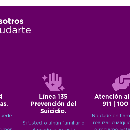
sotros
udarte
4
Línea 135
Atención al
as.
Prevención del
911 | 100
Suicidio.
puede
No dude en llam
realizar cualqui
Si Usted, o algún familiar o
primer
o reclamo. Est