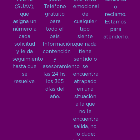
(SUAV),
Teléfono
emocional
o
que
gratuito
de
reclamo.
asigna un
para
cualquier
Estamos
número a
todo el
tipo,
para
cada
país.
siente
atenderlo.
solicitud
Información,
que nada
y le da
contención
tiene
seguimiento
y
sentido o
hasta que
asesoramiento
se
se
las 24 hs,
encuentra
resuelve.
los 365
atrapado
días del
en una
año.
situación
a la que
no le
encuentra
salida, no
lo dude: