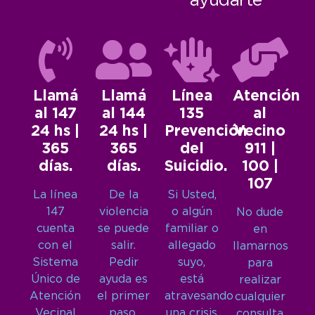
ayudarte
Llamá
Llamá
Línea
Atención
al 147
al 144
135
al
24 hs |
24 hs |
Prevención
Vecino
365
365
del
911 |
días.
días.
Suicidio.
100 |
107
La línea
De la
Si Usted,
147
violencia
o algún
No dude
cuenta
se puede
familiar o
en
con el
salir.
allegado
llamarnos
Sistema
Pedir
suyo,
para
Único de
ayuda es
está
realizar
Atención
el primer
atravesando
cualquier
Vecinal
paso.
una crisis
consulta