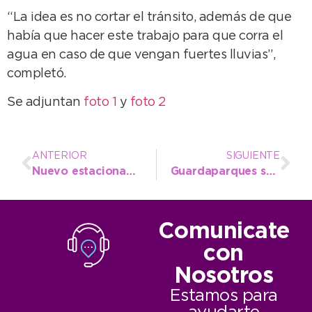
“La idea es no cortar el tránsito, además de que
había que hacer este trabajo para que corra el
agua en caso de que vengan fuertes lluvias”,
completó.
Se adjuntan
foto 1
y
foto 2
ANTERIOR
SIGUIENTE
Nuevo estacionamiento de motos en la villa
Guardaparques se refuerza ante los primeros focos de incendio
Comunicate
con
Nosotros
Estamos para