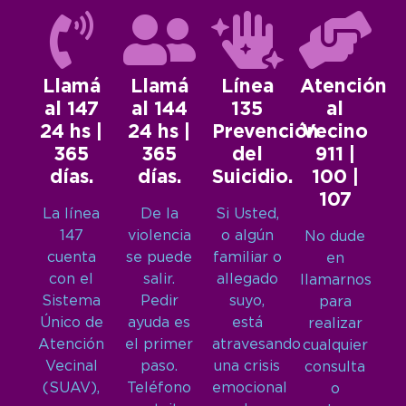
Llamá
Llamá
Línea
Atención
al 147
al 144
135
al
24 hs |
24 hs |
Prevención
Vecino
365
365
del
911 |
días.
días.
Suicidio.
100 |
107
La línea
De la
Si Usted,
147
violencia
o algún
No dude
cuenta
se puede
familiar o
en
con el
salir.
allegado
llamarnos
Sistema
Pedir
suyo,
para
Único de
ayuda es
está
realizar
Atención
el primer
atravesando
cualquier
Vecinal
paso.
una crisis
consulta
(SUAV),
Teléfono
emocional
o