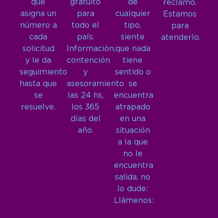
que
gratuito
de
reclamo.
asigna un
para
cualquier
Estamos
número a
todo el
tipo,
para
cada
país.
siente
atenderlo.
solicitud
Información,
que nada
y le da
contención
tiene
seguimiento
y
sentido o
hasta que
asesoramiento
se
se
las 24 hs,
encuentra
resuelve.
los 365
atrapado
días del
en una
año.
situación
a la que
no le
encuentra
salida, no
lo dude:
Llámenos: