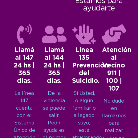
Estamos para
ayudarte
Llamá
Llamá
Línea
Atención
al 147
al 144
135
al
24 hs |
24 hs |
Prevención
Vecino
365
365
del
911 |
días.
días.
Suicidio.
100 |
107
La línea
De la
Si Usted,
147
violencia
o algún
No dude
cuenta
se puede
familiar o
en
con el
salir.
allegado
llamarnos
Sistema
Pedir
suyo,
para
Único de
ayuda es
está
realizar
Atención
el primer
atravesando