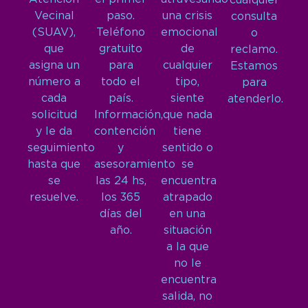
cualquier
Vecinal
paso.
una crisis
consulta
(SUAV),
Teléfono
emocional
o
que
gratuito
de
reclamo.
asigna un
para
cualquier
Estamos
número a
todo el
tipo,
para
cada
país.
siente
atenderlo.
solicitud
Información,
que nada
y le da
contención
tiene
seguimiento
y
sentido o
hasta que
asesoramiento
se
se
las 24 hs,
encuentra
resuelve.
los 365
atrapado
días del
en una
año.
situación
a la que
no le
encuentra
salida, no