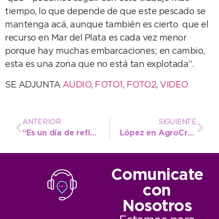
tiempo, lo que depende de que este pescado se
mantenga acá, aunque también es cierto que el
recurso en Mar del Plata es cada vez menor
porque hay muchas embarcaciones; en cambio,
esta es una zona que no está tan explotada”.
SE ADJUNTA
AUDIO
,
FOTO1
,
FOTO2
,
VIDEO
ANTERIOR
SIGUIENTE
“Es un día de reflexión para todos aquellos que antaño decidieron fundar a Necochea”
López en AgroCrece: “El sector agropecuario es el gran motor del Distrito”
Comunicate
con
Nosotros