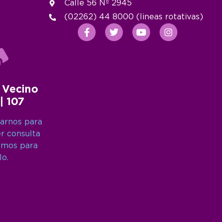
Calle 56 Nº 2945
(02262) 44 8000 (lineas rotativas)
 Vecino
 | 107
arnos para
er consulta
amos para
lo.