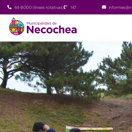
44-8000 (lineas rotativas)
147
informes@n