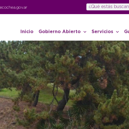
ecochea.gov.ar
Inicio
Gobierno Abierto
Servicios
G