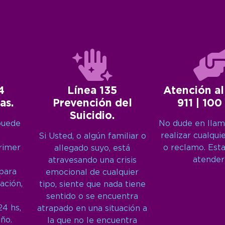
4
Línea 135
Atención al
as.
Prevención del
911 | 100
Suicidio.
puede
No dude en llam
realizar cualqui
Si Usted, o algún familiar o
primer
o reclamo. Est
allegado suyo, está
atender
atravesando una crisis
 para
emocional de cualquier
ación,
tipo, siente que nada tiene
sentido o se encuentra
24 hs,
atrapado en una situación a
año.
la que no le encuentra