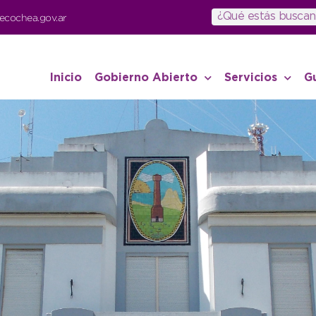
ecochea.gov.ar
Inicio
Gobierno Abierto
Servicios
G