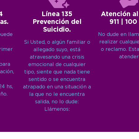
4
Línea 135
Atención al
as.
Prevención del
911 | 100
Suicidio.
puede
No dude en llam
realizar cualqui
Si Usted, o algún familiar o
primer
o reclamo. Est
allegado suyo, está
atender
atravesando una crisis
 para
emocional de cualquier
ación,
tipo, siente que nada tiene
sentido o se encuentra
24 hs,
atrapado en una situación a
año.
la que no le encuentra
salida, no lo dude:
Llámenos: