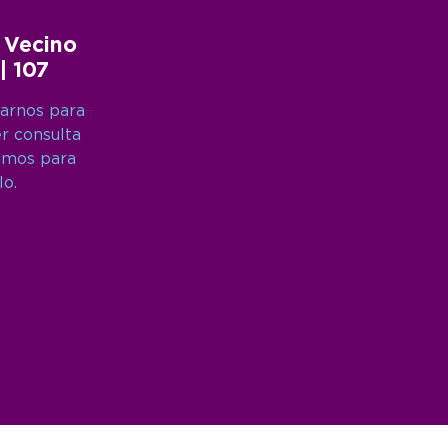
 Vecino
 | 107
arnos para
er consulta
amos para
lo.