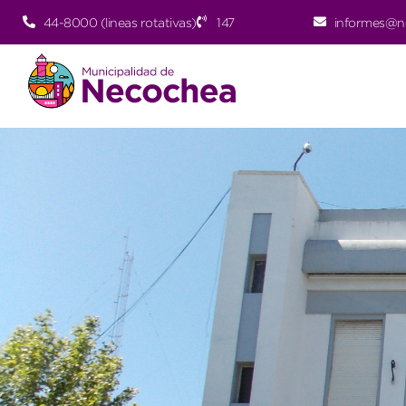
44-8000 (lineas rotativas)
147
informes@n