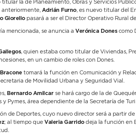
 titular la de Planeamiento, Obras y Servicios Públic
io anteriormente,
Adrián Furno
, es nuevo titular del 
o Giorello
pasará a ser el Director Operativo Rural de
ría mencionada, se anuncia a
Verónica Dones
como D
Gallegos
, quien estaba como titular de Viviendas, Pre
oncesiones, en un cambio de roles con Dones.
 Bracone
tomará la función en Comunicación y Relaci
ecretaria de Movilidad Urbana y Seguridad Vial.
es,
Bernardo Amilcar
se hará cargo de la de Quequén
 y Pymes, área dependiente de la Secretaría de Turi
ón de Deportes, cuyo nuevo director será a partir d
ez
; al tiempo que
Valeria Garrido
deja la función en 
tud.