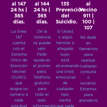
al 147
al 144
135
al
24 hs |
24 hs |
Prevención
Vecino
365
365
del
911 |
días.
días.
Suicidio.
100 |
107
La línea
De la
Si Usted,
147
violencia
o algún
No dude
cuenta
se puede
familiar o
en
con el
salir.
allegado
llamarnos
Sistema
Pedir
suyo,
para
Único de
ayuda es
está
realizar
Atención
el primer
atravesando
cualquier
Vecinal
paso.
una crisis
consulta
(SUAV),
Teléfono
emocional
o
que
gratuito
de
reclamo.
asigna un
para
cualquier
Estamos
número a
todo el
tipo,
para
cada
país.
siente
atenderlo.
solicitud
Información,
que nada