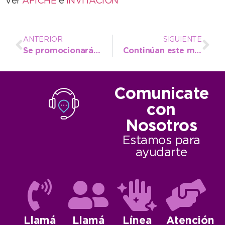
Ver
AFICHE
e
INVITACIÓN
ANTERIOR
SIGUIENTE
Se promocionará en Necochea la “Expo Balcarce 2016”
Continúan este martes las jornadas sobre conflictividad social y construcción de Paz
Comunicate
con
Nosotros
Estamos para
ayudarte
Llamá
Llamá
Línea
Atención