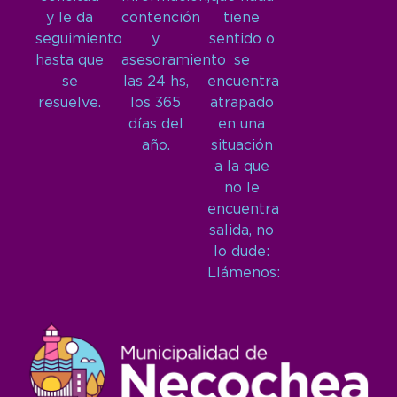
y le da
contención
tiene
seguimiento
y
sentido o
hasta que
asesoramiento
se
se
las 24 hs,
encuentra
resuelve.
los 365
atrapado
días del
en una
año.
situación
a la que
no le
encuentra
salida, no
lo dude:
Llámenos: