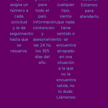
asigna un
para
cualquier
Estamos
número a
todo el
tipo,
para
cada
país.
siente
atenderlo.
solicitud
Información,
que nada
y le da
contención
tiene
seguimiento
y
sentido o
hasta que
asesoramiento
se
se
las 24 hs,
encuentra
resuelve.
los 365
atrapado
días del
en una
año.
situación
a la que
no le
encuentra
salida, no
lo dude:
Llámenos: