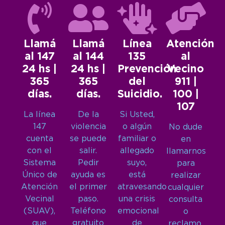
Llamá
Llamá
Línea
Atención
al 147
al 144
135
al
24 hs |
24 hs |
Prevención
Vecino
365
365
del
911 |
días.
días.
Suicidio.
100 |
107
La línea
De la
Si Usted,
147
violencia
o algún
No dude
cuenta
se puede
familiar o
en
con el
salir.
allegado
llamarnos
Sistema
Pedir
suyo,
para
Único de
ayuda es
está
realizar
Atención
el primer
atravesando
cualquier
Vecinal
paso.
una crisis
consulta
(SUAV),
Teléfono
emocional
o
que
gratuito
de
reclamo.