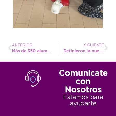
ANTERIOR
SIGUIENTE
Más de 350 alumnos disfrutaron de la Pista Municipal en la jornada de atletismo escolar
Definieron la nueva fecha de la Fiesta de los Pescadores
Comunicate
con
Nosotros
Estamos para
ayudarte