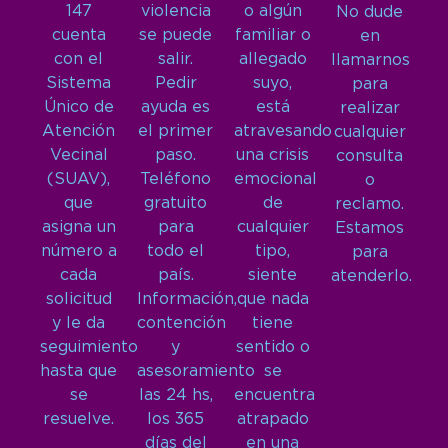
147
violencia
o algún
No dude
cuenta
se puede
familiar o
en
con el
salir.
allegado
llamarnos
Sistema
Pedir
suyo,
para
Único de
ayuda es
está
realizar
Atención
el primer
atravesando
cualquier
Vecinal
paso.
una crisis
consulta
(SUAV),
Teléfono
emocional
o
que
gratuito
de
reclamo.
asigna un
para
cualquier
Estamos
número a
todo el
tipo,
para
cada
país.
siente
atenderlo.
solicitud
Información,
que nada
y le da
contención
tiene
seguimiento
y
sentido o
hasta que
asesoramiento
se
se
las 24 hs,
encuentra
resuelve.
los 365
atrapado
días del
en una