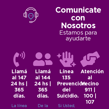
Comunicate
con
Nosotros
Estamos para
ayudarte
Llamá
Llamá
Línea
Atención
al 147
al 144
135
al
24 hs |
24 hs |
Prevención
Vecino
365
365
del
911 |
días.
días.
Suicidio.
100 |
107
La línea
De la
Si Usted,