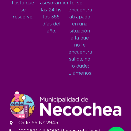
hasta que
asesoramiento
se
se
las 24 hs,
encuentra
resuelve.
los 365
atrapado
días del
en una
año.
situación
a la que
no le
encuentra
salida, no
lo dude:
Llámenos:
Calle 56 Nº 2945