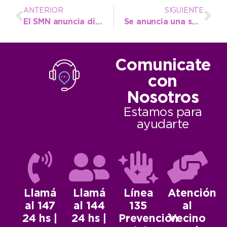
ANTERIOR
SIGUIENTE
El SMN anuncia días con muy buenas temperaturas pero con tormentas
Se anuncia una semana de bajas temperaturas y recién el viernes volvería el calor
Comunicate
con
Nosotros
Estamos para
ayudarte
Llamá
Llamá
Línea
Atención
al 147
al 144
135
al
24 hs |
24 hs |
Prevención
Vecino