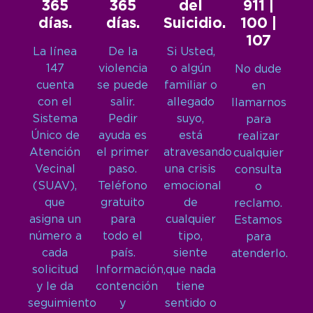
365
365
del
911 |
días.
días.
Suicidio.
100 |
107
La línea
De la
Si Usted,
147
violencia
o algún
No dude
cuenta
se puede
familiar o
en
con el
salir.
allegado
llamarnos
Sistema
Pedir
suyo,
para
Único de
ayuda es
está
realizar
Atención
el primer
atravesando
cualquier
Vecinal
paso.
una crisis
consulta
(SUAV),
Teléfono
emocional
o
que
gratuito
de
reclamo.
asigna un
para
cualquier
Estamos
número a
todo el
tipo,
para
cada
país.
siente
atenderlo.
solicitud
Información,
que nada
y le da
contención
tiene
seguimiento
y
sentido o