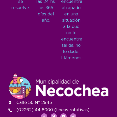
se
las 24 hs,
encuentra
resuelve.
los 365
atrapado
días del
en una
año.
situación
a la que
no le
encuentra
salida, no
lo dude:
Llámenos:
Calle 56 Nº 2945
(02262) 44 8000 (lineas rotativas)