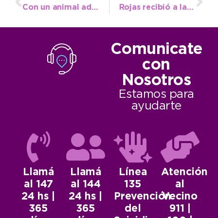
Con un animal adiestrado y ocho nuevos efectivos, se incrementa el control antidrogas en Necochea
Rojas recibió a la Secretaria de Promoción Turística de la Nación para empezar a establecer políticas en conjunto
Comunicate
con
Nosotros
Estamos para
ayudarte
Llamá
Llamá
Línea
Atención
al 147
al 144
135
al
24 hs |
24 hs |
Prevención
Vecino
365
365
del
911 |