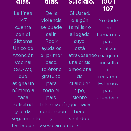
días.
días.
Suicidio.
100 |
107
La línea
De la
Si Usted,
147
violencia
o algún
No dude
cuenta
se puede
familiar o
en
con el
salir.
allegado
llamarnos
Sistema
Pedir
suyo,
para
Único de
ayuda es
está
realizar
Atención
el primer
atravesando
cualquier
Vecinal
paso.
una crisis
consulta
(SUAV),
Teléfono
emocional
o
que
gratuito
de
reclamo.
asigna un
para
cualquier
Estamos
número a
todo el
tipo,
para
cada
país.
siente
atenderlo.
solicitud
Información,
que nada
y le da
contención
tiene
seguimiento
y
sentido o
hasta que
asesoramiento
se