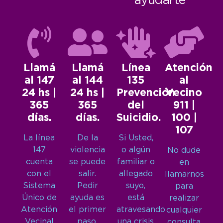
ayudarte
Llamá
Llamá
Línea
Atención
al 147
al 144
135
al
24 hs |
24 hs |
Prevención
Vecino
365
365
del
911 |
días.
días.
Suicidio.
100 |
107
La línea
De la
Si Usted,
147
violencia
o algún
No dude
cuenta
se puede
familiar o
en
con el
salir.
allegado
llamarnos
Sistema
Pedir
suyo,
para
Único de
ayuda es
está
realizar
Atención
el primer
atravesando
cualquier
Vecinal
paso.
una crisis
consulta