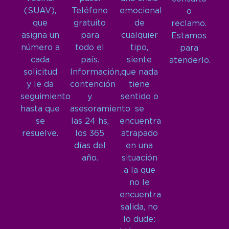
(SUAV),
Teléfono
emocional
o
que
gratuito
de
reclamo.
asigna un
para
cualquier
Estamos
número a
todo el
tipo,
para
cada
país.
siente
atenderlo.
solicitud
Información,
que nada
y le da
contención
tiene
seguimiento
y
sentido o
hasta que
asesoramiento
se
se
las 24 hs,
encuentra
resuelve.
los 365
atrapado
días del
en una
año.
situación
a la que
no le
encuentra
salida, no
lo dude: