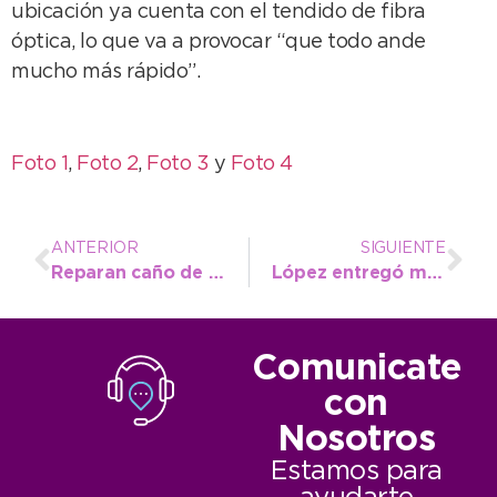
ubicación ya cuenta con el tendido de fibra
óptica, lo que va a provocar “que todo ande
mucho más rápido”.
Foto 1
,
Foto 2
,
Foto 3
y
Foto 4
ANTERIOR
SIGUIENTE
Reparan caño de agua colapsado por la suba de presión en el sistema
López entregó material deportivo para los chicos de las escuelas abiertas de verano
Comunicate
con
Nosotros
Estamos para