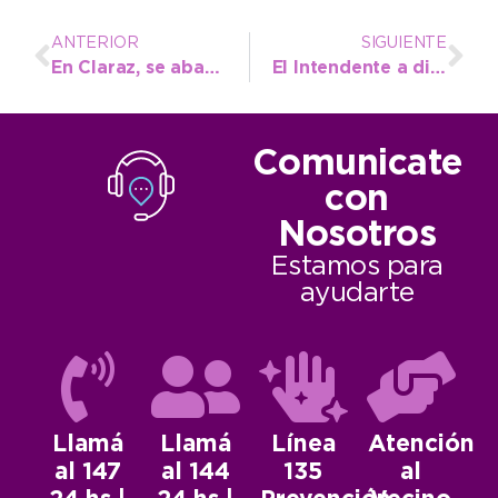
ANTERIOR
SIGUIENTE
En Claraz, se abastecerá el regador con un tanque cisterna de 20.000 litros
El Intendente a disposición del vóley local para la campaña en vistas a la Liga Federal
Comunicate
con
Nosotros
Estamos para
ayudarte
Llamá
Llamá
Línea
Atención
al 147
al 144
135
al