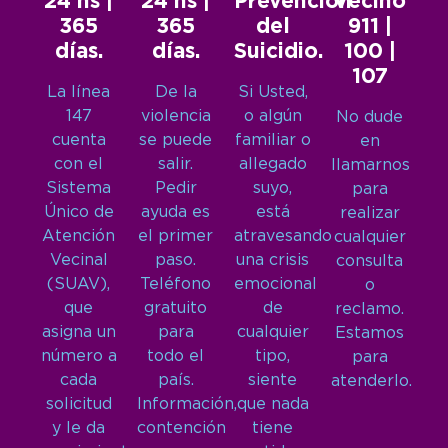
24 hs |
24 hs |
Prevención
Vecino
365
365
del
911 |
días.
días.
Suicidio.
100 |
107
La línea
De la
Si Usted,
147
violencia
o algún
No dude
cuenta
se puede
familiar o
en
con el
salir.
allegado
llamarnos
Sistema
Pedir
suyo,
para
Único de
ayuda es
está
realizar
Atención
el primer
atravesando
cualquier
Vecinal
paso.
una crisis
consulta
(SUAV),
Teléfono
emocional
o
que
gratuito
de
reclamo.
asigna un
para
cualquier
Estamos
número a
todo el
tipo,
para
cada
país.
siente
atenderlo.
solicitud
Información,
que nada
y le da
contención
tiene