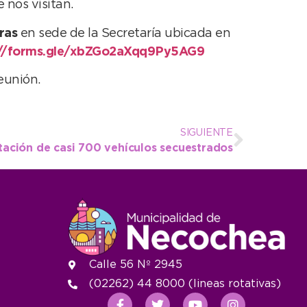
 nos visitan.
ras
en sede de la Secretaría ubicada en
://forms.gle/xbZGo2aXqq9Py5AG9
eunión.
SIGUIENTE
ción de casi 700 vehículos secuestrados
Calle 56 Nº 2945
(02262) 44 8000 (lineas rotativas)