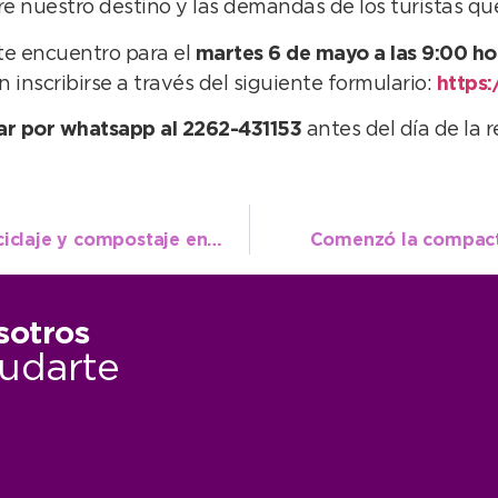
e nuestro destino y las demandas de los turistas que
ste encuentro para el
martes 6 de mayo a las 9:00 ho
 inscribirse a través del siguiente formulario:
https
ar por whatsapp al 2262-431153
antes del día de la r
Jornada sobre separación de residuos, reciclaje y compostaje en la Secundaria Nº 7
Comenzó la compacta
sotros
udarte