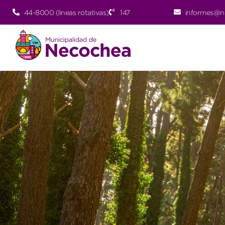
44-8000 (lineas rotativas)
147
informes@n