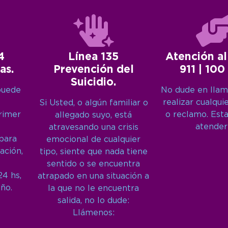
4
Línea 135
Atención al
as.
Prevención del
911 | 100
Suicidio.
puede
No dude en llam
realizar cualqui
Si Usted, o algún familiar o
primer
o reclamo. Est
allegado suyo, está
atender
atravesando una crisis
 para
emocional de cualquier
ación,
tipo, siente que nada tiene
sentido o se encuentra
24 hs,
atrapado en una situación a
año.
la que no le encuentra
salida, no lo dude:
Llámenos: