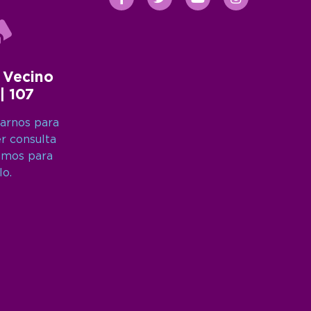
 Vecino
 | 107
arnos para
er consulta
amos para
lo.