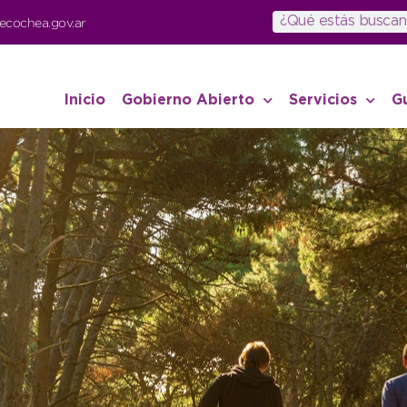
ecochea.gov.ar
Inicio
Gobierno Abierto
Servicios
G