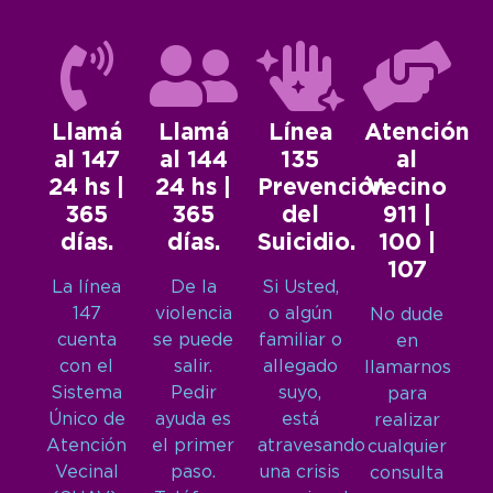
Llamá
Llamá
Línea
Atención
al 147
al 144
135
al
24 hs |
24 hs |
Prevención
Vecino
365
365
del
911 |
días.
días.
Suicidio.
100 |
107
La línea
De la
Si Usted,
147
violencia
o algún
No dude
cuenta
se puede
familiar o
en
con el
salir.
allegado
llamarnos
Sistema
Pedir
suyo,
para
Único de
ayuda es
está
realizar
Atención
el primer
atravesando
cualquier
Vecinal
paso.
una crisis
consulta