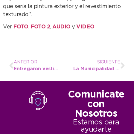
que sería la pintura exterior y el revestimiento
texturado”.
Ver
FOTO
,
FOTO 2
,
AUDIO
y
VIDEO
ANTERIOR
SIGUIENTE
Entregaron vestimenta nueva para operarios del Corralón
La Municipalidad apunta a recuperar maquinaria vial en desuso
Comunicate
con
Nosotros
Estamos para
ayudarte