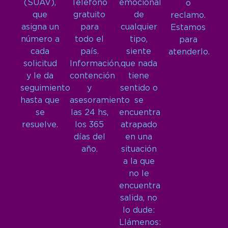
(SUAV),
Teléfono
emocional
o
que
gratuito
de
reclamo.
asigna un
para
cualquier
Estamos
número a
todo el
tipo,
para
cada
país.
siente
atenderlo.
solicitud
Información,
que nada
y le da
contención
tiene
seguimiento
y
sentido o
hasta que
asesoramiento
se
se
las 24 hs,
encuentra
resuelve.
los 365
atrapado
días del
en una
año.
situación
a la que
no le
encuentra
salida, no
lo dude:
Llámenos: