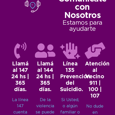
con
Nosotros
Estamos para
ayudarte
Llamá
Llamá
Línea
Atención
al 147
al 144
135
al
24 hs |
24 hs |
Prevención
Vecino
365
365
del
911 |
días.
días.
Suicidio.
100 |
107
La línea
De la
Si Usted,
147
violencia
o algún
No dude
cuenta
se puede
familiar o
en