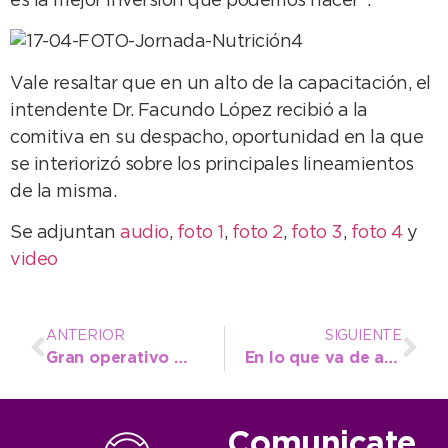
es la mejor inversión que podemos hacer”.
Vale resaltar que en un alto de la capacitación, el
intendente Dr. Facundo López recibió a la
comitiva en su despacho, oportunidad en la que
se interiorizó sobre los principales lineamientos
de la misma.
Se adjuntan
audio
,
foto 1
,
foto 2
,
foto 3
,
foto 4
y
video
ANTERIOR
SIGUIENTE
Gran operativo municipal para paliar las necesidades de vecinos afectados por las lluvias
En lo que va de abril, ya se aplicaron 728 vacunas contra la gripe
Comunicate