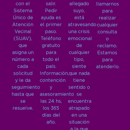
con el
salir.
allegado
llamarnos
Sistema
Pedir
suyo,
para
Único de
ayuda es
está
realizar
Atención
el primer
atravesando
cualquier
Vecinal
paso.
una crisis
consulta
(SUAV),
Teléfono
emocional
o
que
gratuito
de
reclamo.
asigna un
para
cualquier
Estamos
número a
todo el
tipo,
para
cada
país.
siente
atenderlo.
solicitud
Información,
que nada
y le da
contención
tiene
seguimiento
y
sentido o
hasta que
asesoramiento
se
se
las 24 hs,
encuentra
resuelve.
los 365
atrapado
días del
en una
año.
situación
a la que