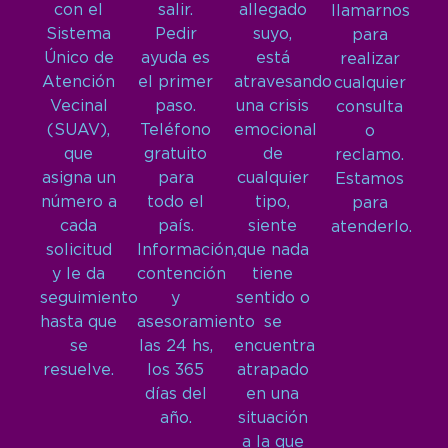
con el
salir.
allegado
llamarnos
Sistema
Pedir
suyo,
para
Único de
ayuda es
está
realizar
Atención
el primer
atravesando
cualquier
Vecinal
paso.
una crisis
consulta
(SUAV),
Teléfono
emocional
o
que
gratuito
de
reclamo.
asigna un
para
cualquier
Estamos
número a
todo el
tipo,
para
cada
país.
siente
atenderlo.
solicitud
Información,
que nada
y le da
contención
tiene
seguimiento
y
sentido o
hasta que
asesoramiento
se
se
las 24 hs,
encuentra
resuelve.
los 365
atrapado
días del
en una
año.
situación
a la que