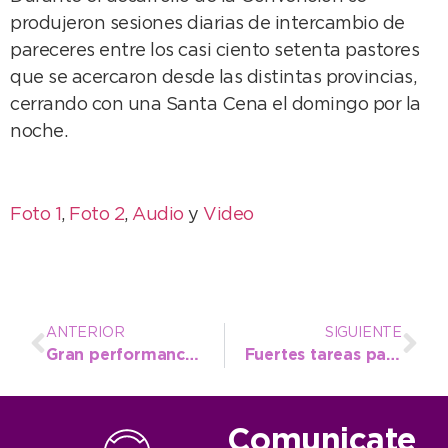
produjeron sesiones diarias de intercambio de
pareceres entre los casi ciento setenta pastores
que se acercaron desde las distintas provincias,
cerrando con una Santa Cena el domingo por la
noche.
Foto 1
,
Foto 2
,
Audio
y
Video
ANTERIOR
SIGUIENTE
Gran performance de los atletas necochenses en el Provincial U16
Fuertes tareas para quitar excesos de arena en bajadas públicas y accesos a la playa
Comunicate