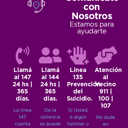
con
Nosotros
Estamos para
ayudarte
Llamá
Llamá
Línea
Atención
al 147
al 144
135
al
24 hs |
24 hs |
Prevención
Vecino
365
365
del
911 |
días.
días.
Suicidio.
100 |
107
La línea
De la
Si Usted,
147
violencia
o algún
No dude
cuenta
se puede
familiar o
en