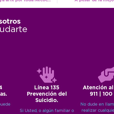
Cultura en Vacaciones: “La idea es que haya arte por toda Necochea”
A pesar de la mejor
sotros
udarte
4
Línea 135
Atención al
as.
Prevención del
911 | 100
Suicidio.
puede
No dude en llam
realizar cualqui
Si Usted, o algún familiar o