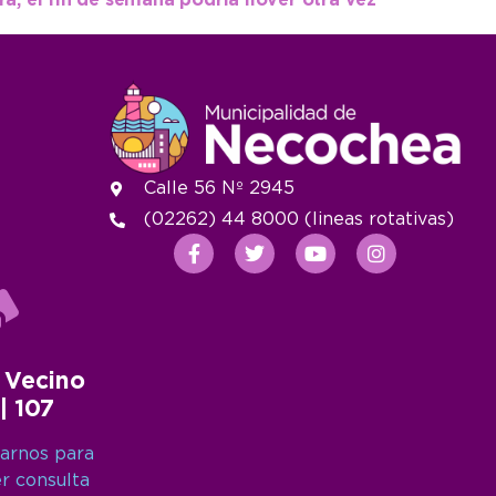
a, el fin de semana podría llover otra vez
Calle 56 Nº 2945
(02262) 44 8000 (lineas rotativas)
 Vecino
 | 107
arnos para
er consulta