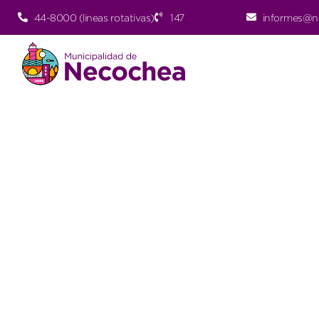
44-8000 (lineas rotativas)
147
informes@n