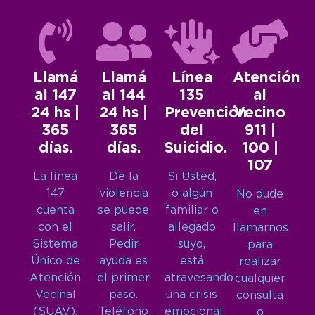
Llamá
Llamá
Línea
Atención
al 147
al 144
135
al
24 hs |
24 hs |
Prevención
Vecino
365
365
del
911 |
días.
días.
Suicidio.
100 |
107
La línea
De la
Si Usted,
147
violencia
o algún
No dude
cuenta
se puede
familiar o
en
con el
salir.
allegado
llamarnos
Sistema
Pedir
suyo,
para
Único de
ayuda es
está
realizar
Atención
el primer
atravesando
cualquier
Vecinal
paso.
una crisis
consulta
(SUAV),
Teléfono
emocional
o