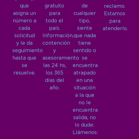
que
gratuito
de
reclamo.
asigna un
para
cualquier
Estamos
número a
todo el
tipo,
para
cada
país.
siente
atenderlo.
solicitud
Información,
que nada
y le da
contención
tiene
seguimiento
y
sentido o
hasta que
asesoramiento
se
se
las 24 hs,
encuentra
resuelve.
los 365
atrapado
días del
en una
año.
situación
a la que
no le
encuentra
salida, no
lo dude:
Llámenos: