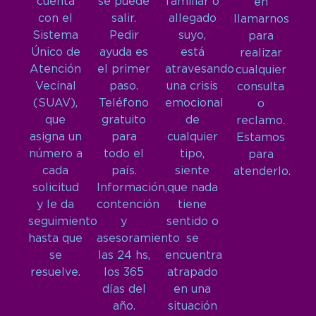
cuenta
se puede
familiar o
en
con el
salir.
allegado
llamarnos
Sistema
Pedir
suyo,
para
Único de
ayuda es
está
realizar
Atención
el primer
atravesando
cualquier
Vecinal
paso.
una crisis
consulta
(SUAV),
Teléfono
emocional
o
que
gratuito
de
reclamo.
asigna un
para
cualquier
Estamos
número a
todo el
tipo,
para
cada
país.
siente
atenderlo.
solicitud
Información,
que nada
y le da
contención
tiene
seguimiento
y
sentido o
hasta que
asesoramiento
se
se
las 24 hs,
encuentra
resuelve.
los 365
atrapado
días del
en una
año.
situación