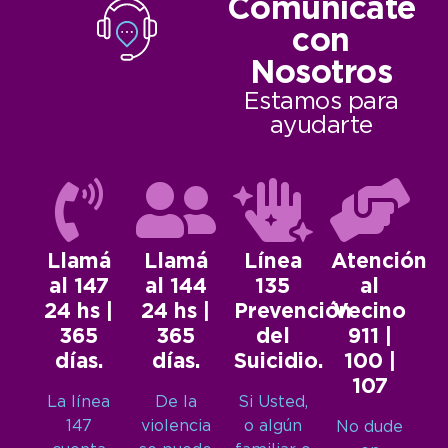
Comunicate
con
Nosotros
Estamos para
ayudarte
Llamá
Llamá
Línea
Atención
al 147
al 144
135
al
24 hs |
24 hs |
Prevención
Vecino
365
365
del
911 |
días.
días.
Suicidio.
100 |
107
La línea
De la
Si Usted,
147
violencia
o algún
No dude