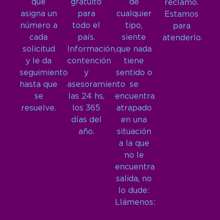
que
gratuito
de
reclamo.
asigna un
para
cualquier
Estamos
número a
todo el
tipo,
para
cada
país.
siente
atenderlo.
solicitud
Información,
que nada
y le da
contención
tiene
seguimiento
y
sentido o
hasta que
asesoramiento
se
se
las 24 hs,
encuentra
resuelve.
los 365
atrapado
días del
en una
año.
situación
a la que
no le
encuentra
salida, no
lo dude:
Llámenos: