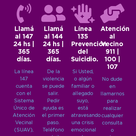
Llamá
Llamá
Línea
Atención
al 147
al 144
135
al
24 hs |
24 hs |
Prevención
Vecino
365
365
del
911 |
días.
días.
Suicidio.
100 |
107
La línea
De la
Si Usted,
147
violencia
o algún
No dude
cuenta
se puede
familiar o
en
con el
salir.
allegado
llamarnos
Sistema
Pedir
suyo,
para
Único de
ayuda es
está
realizar
Atención
el primer
atravesando
cualquier
Vecinal
paso.
una crisis
consulta
(SUAV),
Teléfono
emocional
o