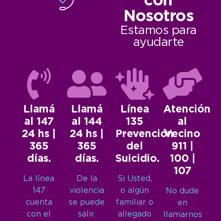
con
Nosotros
Estamos para
ayudarte
Llamá
Llamá
Línea
Atención
al 147
al 144
135
al
24 hs |
24 hs |
Prevención
Vecino
365
365
del
911 |
días.
días.
Suicidio.
100 |
107
La línea
De la
Si Usted,
147
violencia
o algún
No dude
cuenta
se puede
familiar o
en
con el
salir.
allegado
llamarnos