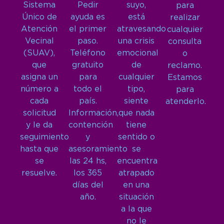
Sistema
Pedir
suyo,
para
Único de
ayuda es
está
realizar
Atención
el primer
atravesando
cualquier
Vecinal
paso.
una crisis
consulta
(SUAV),
Teléfono
emocional
o
que
gratuito
de
reclamo.
asigna un
para
cualquier
Estamos
número a
todo el
tipo,
para
cada
país.
siente
atenderlo.
solicitud
Información,
que nada
y le da
contención
tiene
seguimiento
y
sentido o
hasta que
asesoramiento
se
se
las 24 hs,
encuentra
resuelve.
los 365
atrapado
días del
en una
año.
situación
a la que
no le