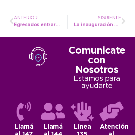
ANTERIOR
SIGUIENTE
Egresados entraron al mar por la madrugada y desde el municipio se llama a concientizar
La inauguración de la Temporada tendrá un espacio destinado a las infancias
Comunicate
con
Nosotros
Estamos para
ayudarte
Llamá
Llamá
Línea
Atención
al 147
al 144
135
al