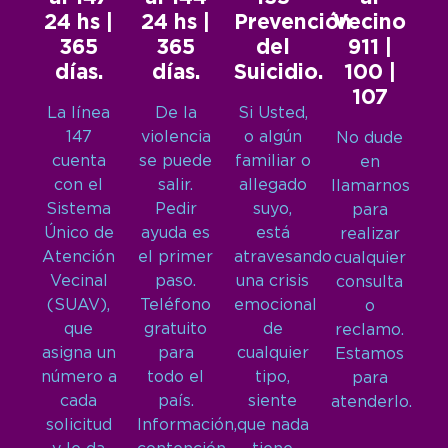
24 hs |
24 hs |
Prevención
Vecino
365
365
del
911 |
días.
días.
Suicidio.
100 |
107
La línea
De la
Si Usted,
147
violencia
o algún
No dude
cuenta
se puede
familiar o
en
con el
salir.
allegado
llamarnos
Sistema
Pedir
suyo,
para
Único de
ayuda es
está
realizar
Atención
el primer
atravesando
cualquier
Vecinal
paso.
una crisis
consulta
(SUAV),
Teléfono
emocional
o
que
gratuito
de
reclamo.
asigna un
para
cualquier
Estamos
número a
todo el
tipo,
para
cada
país.
siente
atenderlo.
solicitud
Información,
que nada