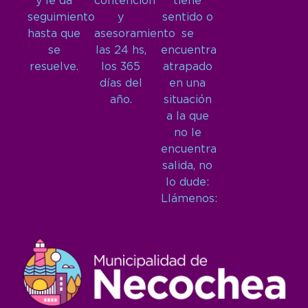
y le da
contención
tiene
seguimiento
y
sentido o
hasta que
asesoramiento
se
se
las 24 hs,
encuentra
resuelve.
los 365
atrapado
días del
en una
año.
situación
a la que
no le
encuentra
salida, no
lo dude:
Llámenos: