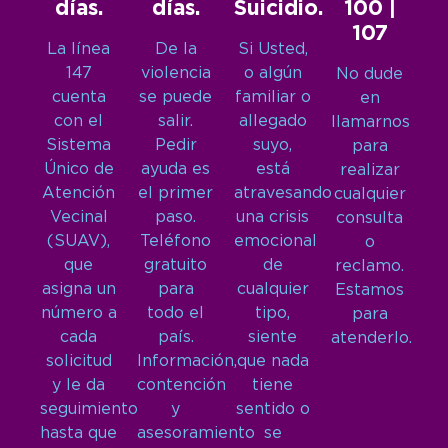
días.
días.
Suicidio.
100 |
107
La línea
De la
Si Usted,
147
violencia
o algún
No dude
cuenta
se puede
familiar o
en
con el
salir.
allegado
llamarnos
Sistema
Pedir
suyo,
para
Único de
ayuda es
está
realizar
Atención
el primer
atravesando
cualquier
Vecinal
paso.
una crisis
consulta
(SUAV),
Teléfono
emocional
o
que
gratuito
de
reclamo.
asigna un
para
cualquier
Estamos
número a
todo el
tipo,
para
cada
país.
siente
atenderlo.
solicitud
Información,
que nada
y le da
contención
tiene
seguimiento
y
sentido o
hasta que
asesoramiento
se