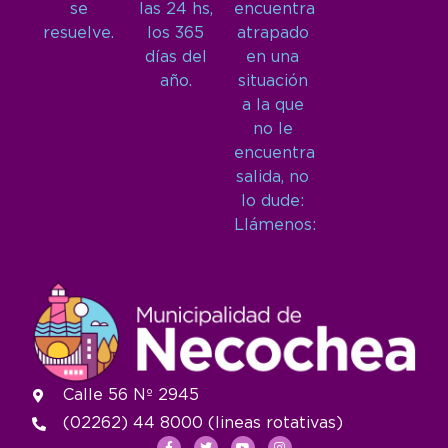
se
las 24 hs,
encuentra
resuelve.
los 365
atrapado
días del
en una
año.
situación
a la que
no le
encuentra
salida, no
lo dude:
Llámenos:
Calle 56 Nº 2945
(02262) 44 8000 (lineas rotativas)