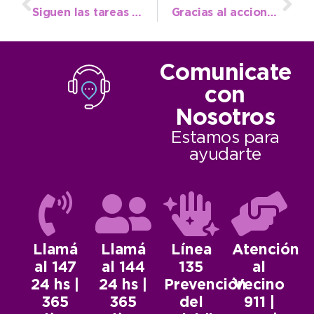
Siguen las tareas de acondicionamiento del Teatro Municipal para su reapertura
Gracias al accionar del COM y la policía se esclareció el robo de un celular en un local céntrico
Comunicate
con
Nosotros
Estamos para
ayudarte
Llamá
Llamá
Línea
Atención
al 147
al 144
135
al
24 hs |
24 hs |
Prevención
Vecino
365
365
del
911 |