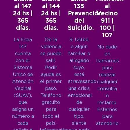
al 147
al 144
135
al
24 hs |
24 hs |
Prevención
Vecino
365
365
del
911 |
días.
días.
Suicidio.
100 |
107
La línea
De la
Si Usted,
147
violencia
o algún
No dude
cuenta
se puede
familiar o
en
con el
salir.
allegado
llamarnos
Sistema
Pedir
suyo,
para
Único de
ayuda es
está
realizar
Atención
el primer
atravesando
cualquier
Vecinal
paso.
una crisis
consulta
(SUAV),
Teléfono
emocional
o
que
gratuito
de
reclamo.
asigna un
para
cualquier
Estamos
número a
todo el
tipo,
para
cada
país.
siente
atenderlo.