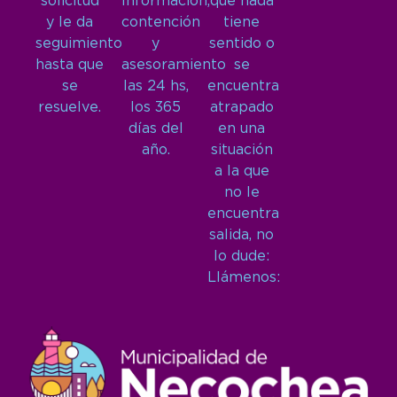
solicitud
Información,
que nada
y le da
contención
tiene
seguimiento
y
sentido o
hasta que
asesoramiento
se
se
las 24 hs,
encuentra
resuelve.
los 365
atrapado
días del
en una
año.
situación
a la que
no le
encuentra
salida, no
lo dude:
Llámenos: